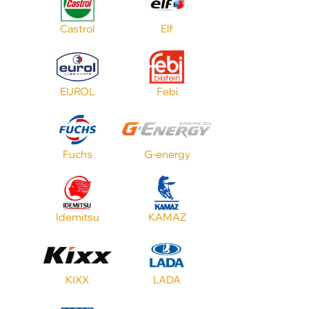
ATF SP
Castrol
Elf
VW
EUROL
Febi
Бренд
Fuchs
G-energy
Цвет
Тип масла
Idemitsu
KAMAZ
ATF Mercon
KIXX
LADA