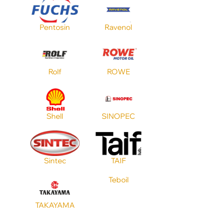
Pentosin
Ravenol
Стандарт ACEA
Стандарт JASO
Rolf
ROWE
Shell
SINOPEC
Sintec
TAIF
Teboil
TAKAYAMA