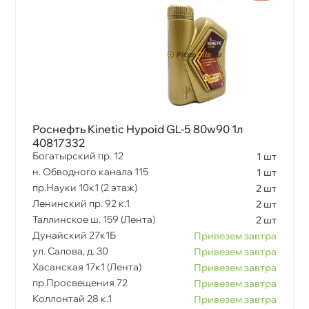
Роснефть Kinetic Hypoid GL-5 80w90 1л
40817332
Богатырский пр. 12
1 шт
н. Обводного канала 115
1 шт
пр.Науки 10к1 (2 этаж)
2 шт
Ленинский пр. 92 к.1
2 шт
Таллинское ш. 159 (Лента)
2 шт
Дунайский 27к1Б
Привезем завтра
ул. Салова, д. 30
Привезем завтра
Хасанская 17к1 (Лента)
Привезем завтра
пр.Просвещения 72
Привезем завтра
Коллонтай 28 к.1
Привезем завтра