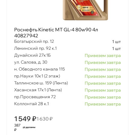
Роснефть Kinetic MT GL-4 80w90 4л
40827942
Богатырский пр. 12
1 шт
Ленинский пр. 92 к.1
1 шт
Дунайский 27к1Б
Привезем завтра
ул. Салова, д. 30
Привезем завтра
н. Обводного канала 115
Привезем завтра
пр.Науки 10к1 (2 этаж)
Привезем завтра
Таллинское ш. 159 (Лента)
Привезем завтра
Хасанская 17к1 (Лента)
Привезем завтра
пр.Просвещения 72
Привезем завтра
Коллонтай 28 к.1
Привезем завтра
1 549 ₽
1 630 ₽
387
₽