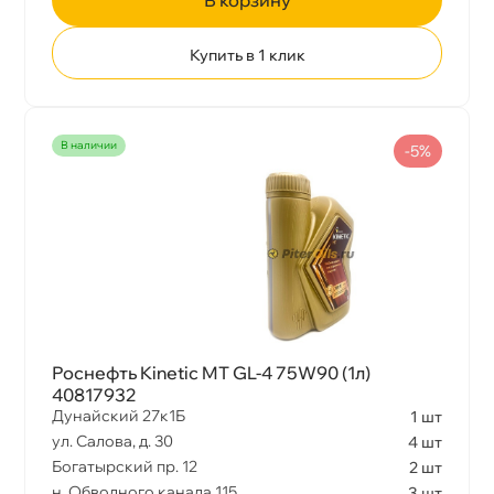
Купить в 1 клик
наличии
-5%
Роснефть Kinetic MT GL-4 75W90 (1л)
40817932
Дунайский 27к1Б
1 шт
ул. Салова, д. 30
4 шт
Богатырский пр. 12
2 шт
н. Обводного канала 115
3 шт