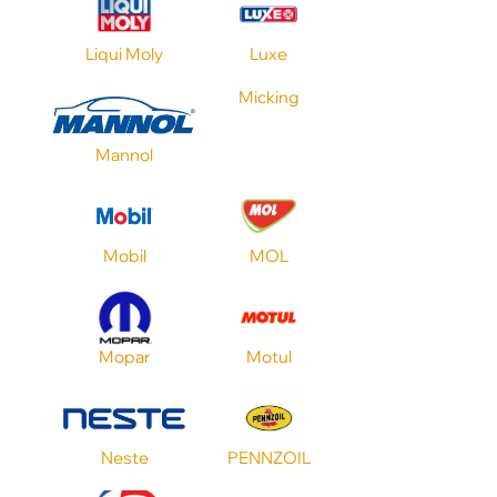
CVT
Liqui Moly
Luxe
Nissan
Micking
Mannol
Объем
Применение
Mobil
MOL
Toyota
Mopar
Motul
Стандарт API
Neste
PENNZOIL
Стандарт ILSAC