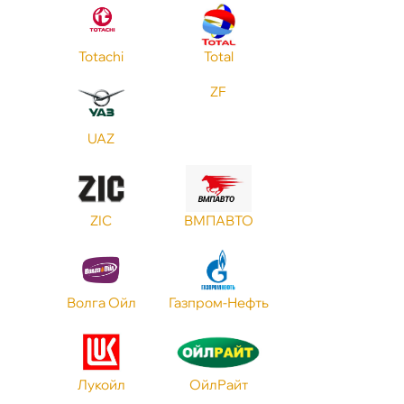
Totachi
Total
ZF
UAZ
ZIC
МПАВТО
олга Ойл
Газпром-Нефть
Лукойл
ОйлРайт