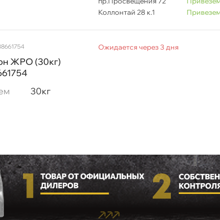
пр.Просвещения 72
Привезем
Коллонтай 28 к.1
Привезем
38661754
Ожидается через 3 дня
он ЖРО (30кг)
661754
ем
30к