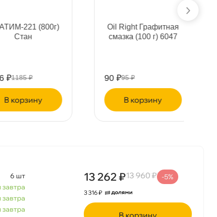
ИМ-221 (800г)
Oil Right Графитная
Стан
смазка (100 г) 6047
₽
90 ₽
1185 ₽
95 ₽
корзину
корзину
13 262 ₽
13 960 ₽
6 шт
-5%
 завтра
3 316 ₽
 завтра
 завтра
корзину