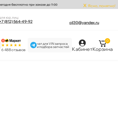
x
Ясно, понятно!
для юр.лиц:
+7 (812) 564-49-92
oil30@yandex.ru
0
чат для VIN запроса
и подбора запчастей
Кабинет
Корзина
6 488 отзыво