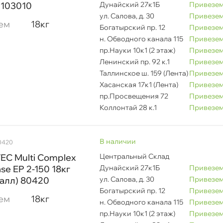
 103010
Дунайский 27к1Б
Привезем
ул. Салова, д. 30
Привезем
ем
18к
Богатырский пр. 12
Привезем
н. Обводного канала 115
Привезем
пр.Науки 10к1 (2 этаж)
Привезем
Ленинский пр. 92 к.1
Привезем
Таллинское ш. 159 (Лента)
Привезем
Хасанская 17к1 (Лента)
Привезем
пр.Просвещения 72
Привезем
Коллонтай 28 к.1
Привезем
наличии
0420
EC Multi Complex
Центральный Склад
se EP 2-150 18к
Дунайский 27к1Б
Привезем
алл) 80420
ул. Салова, д. 30
Привезем
Богатырский пр. 12
Привезем
ем
18к
н. Обводного канала 115
Привезем
пр.Науки 10к1 (2 этаж)
Привезем