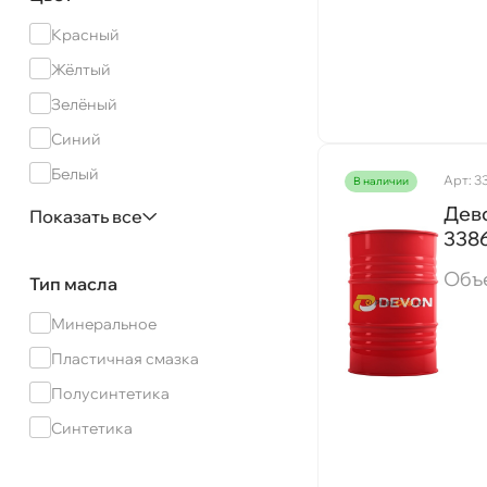
Castrol
Красный
Chevron
Жёлтый
EFELE
Зелёный
Eni(Agip)
Синий
Febi
Белый
Арт: 3
наличии
Hi-Gear
Жёлто-коричневый
Дево
Показать все
High
338
Коричневый
KAMAZ
Объ
Прозрачный
Тип масла
LAVR
Тёмно-коричневый
Минеральное
LIQUI MOLY
Тёмно-серый
Пластичная смазка
LUXEOIL
Чёрный
Полусинтетика
Lecar
Серый
Синтетика
Mannol
Тёмно-зелёный
Mobil