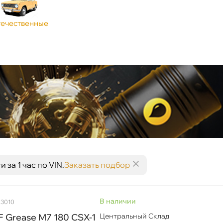
ечественные
за 1 час по VIN.
Заказать подбор
наличии
03010
 Grease M7 180 CSX-1
Центральный Склад