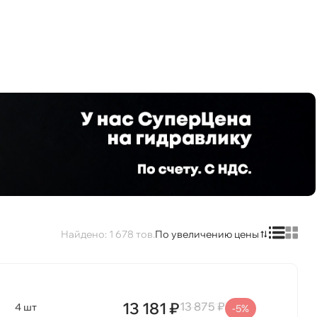
1 678
По увеличению цены
13 181 ₽
13 875 ₽
4 шт
-5%