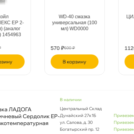
ренд
йл
WD-40 смазка
ЦИАТ
вет
С ЕР 2-
универсальная (100
 (анало
мл) WD0000
1454963
ип масла
570 ₽
1126 
600 ₽
ину
корзину
бъем
рименение
наличии
зка ЛАДОГА
Центральный Склад
ичневый Сердолик EP-
Дунайский 27к1Б
Привезем
изкотемпературная
ул. Салова, д. 30
Привезем
Богатырский пр. 12
Привезем