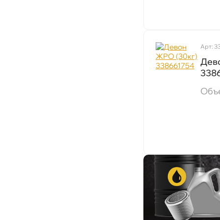
500
160
200л
Арт: 3
21к
Дев
60л
338
520мл
Объ
28мл
40мл
180к
330мл
335мл
500мл
50к
54к