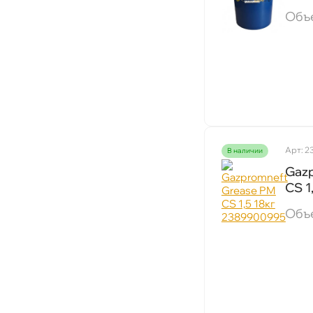
200мл
Объ
50мл
50
200
420мл
400
30мл
Арт: 2
наличии
150мл
Gaz
CS 1
30
Объ
15к
1к
250
250мл
300мл