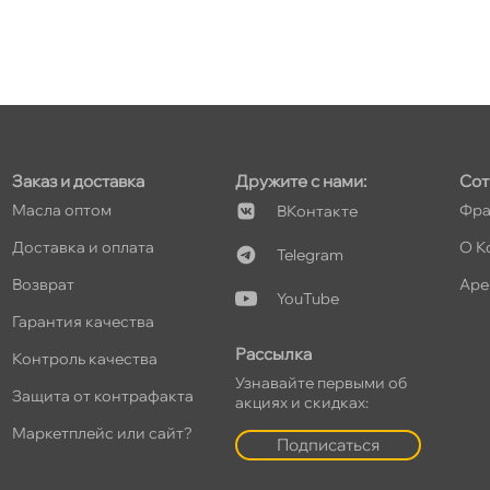
Заказ и доставка
Дружите с нами:
Сот
Масла оптом
Фра
Контакте
Доставка и оплата
О К
Telegram
озврат
Аре
YouTube
Гарантия качества
Рассылка
Контроль качества
Узнавайте первыми о
Защита от контрафакта
акциях и скидках:
Маркетплейс или сайт?
Подписаться