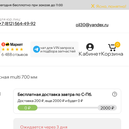
x
Ясно, понятно!
для юр.лиц:
+7 (812) 564-49-92
oil30@yandex.ru
0
чат для VIN запроса
и подбора запчастей
Кабинет
Корзина
6 488 отзыво
ая multi 700 мм
я
Бесплатная доставка завтра по С-Пб.
?
Доставка
200
₽, еще
2000
₽ и будет 0 ₽
0
₽
2000 ₽
Ожидается через 3 дня