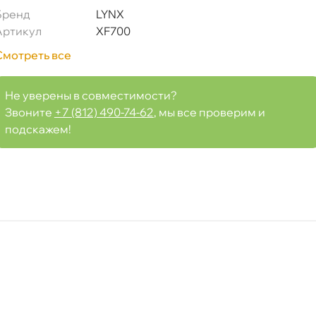
Бренд
LYNX
Артикул
XF700
Смотреть все
касная multi 700 мм
Не уверены в совместимости?
Звоните
+7 (812) 490-74-62
, мы все проверим и
подскажем!
Срочная за 2 ч – 399 ₽
я, 06.08 (при заказе от 2000₽)
ня
т