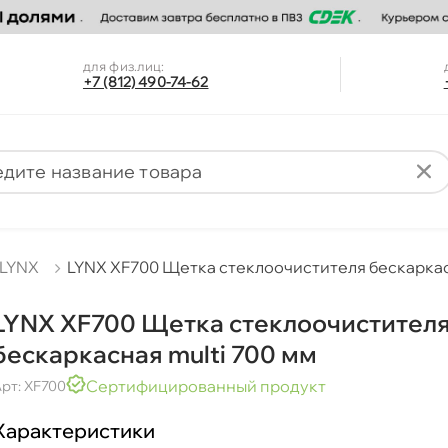
для физ.лиц:
+7 (812) 490-74-62
LYNX
LYNX XF700 Щетка стеклоочистителя бескаркасн
LYNX XF700 Щетка стеклоочистител
ескаркасная multi 700 мм
Сертифицированный продукт
рт: XF700
Характеристики