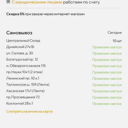
С юридическими лицами
работаем по счету
Скидка 5%
при заказе через интернет-магазин
Самовывоз
Сегодня
Центральный Склад
10 шт
Дунайский 27к1Б
Привезем завтра
ул. Салова, д. 30
Привезем завтра
Богатырский пр. 12
Привезем завтра
н. Обводного канала 115
Привезем завтра
пр.Науки 10к1 (2 этаж)
Привезем завтра
Ленинский пр. 92 к.1
Привезем завтра
Таллинское ш. 159 (Лента)
Привезем завтра
Хасанская 17к1 (Лента)
Привезем завтра
пр.Просвещения 72
Привезем завтра
Коллонтай 28 к.1
Привезем завтра
Смотреть наличие на карте