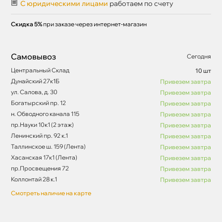
С юридическими лицами
работаем по счету
Скидка 5%
при заказе через интернет-магазин
Самовывоз
Сегодня
Центральный Склад
10 шт
Дунайский 27к1Б
Привезем завтра
ул. Салова, д. 30
Привезем завтра
Богатырский пр. 12
Привезем завтра
н. Обводного канала 115
Привезем завтра
пр.Науки 10к1 (2 этаж)
Привезем завтра
Ленинский пр. 92 к.1
Привезем завтра
Таллинское ш. 159 (Лента)
Привезем завтра
Хасанская 17к1 (Лента)
Привезем завтра
пр.Просвещения 72
Привезем завтра
Коллонтай 28 к.1
Привезем завтра
Смотреть наличие на карте