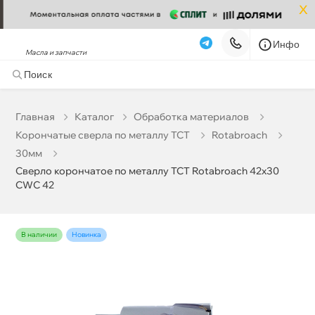
x
Инфо
Масла и запчасти
Сверло корончатое по металлу TCT Rotabroach 42х30
CWC 42
6 337 ₽
корзину
6 670 ₽
Главная
Катало
Обработка материало
Корончатые сверла по металлу TCT
Rotabroach
Бесплатная
Сегодня, 07.08 (при заказе от 2000₽)
30мм
Сверло корончатое по металлу TCT Rotabroach 42х30
Срочная за 2 ч – 399 ₽
Сегодня, 07.08
CWC 42
Самовывоз
Сегодня
Карта
Список
наличии
Новинка