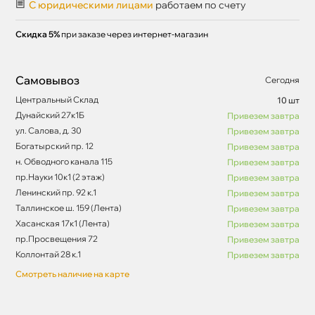
С юридическими лицами
работаем по счету
Скидка 5%
при заказе через интернет-магазин
Самовывоз
Сегодня
Центральный Склад
10 шт
Дунайский 27к1Б
Привезем завтра
ул. Салова, д. 30
Привезем завтра
Богатырский пр. 12
Привезем завтра
н. Обводного канала 115
Привезем завтра
пр.Науки 10к1 (2 этаж)
Привезем завтра
Ленинский пр. 92 к.1
Привезем завтра
Таллинское ш. 159 (Лента)
Привезем завтра
Хасанская 17к1 (Лента)
Привезем завтра
пр.Просвещения 72
Привезем завтра
Коллонтай 28 к.1
Привезем завтра
Смотреть наличие на карте