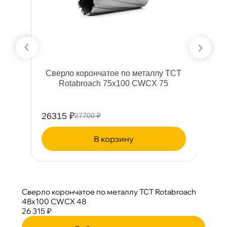
T
Сверло корончатое по металлу TCT
Rotabroach 75х100 CWCX 75
26315 ₽
1
27700 ₽
корзину
Сверло корончатое по металлу TCT Rotabroach
48х100 CWCX 48
26 315 ₽