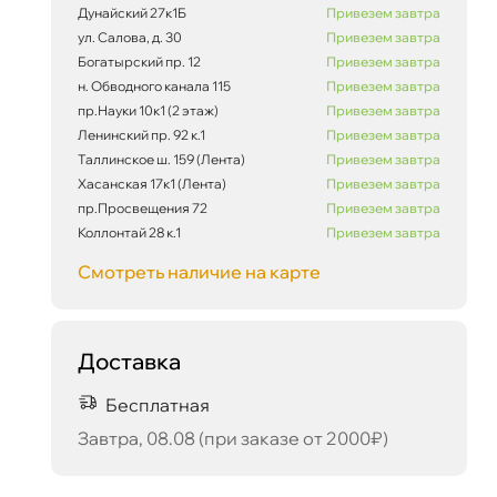
Дунайский 27к1Б
Привезем завтра
ул. Салова, д. 30
Привезем завтра
Богатырский пр. 12
Привезем завтра
н. Обводного канала 115
Привезем завтра
38 651 ₽
корзину
40 685 ₽
пр.Науки 10к1 (2 этаж)
Привезем завтра
Ленинский пр. 92 к.1
Привезем завтра
Таллинское ш. 159 (Лента)
Привезем завтра
Хасанская 17к1 (Лента)
Привезем завтра
пр.Просвещения 72
Привезем завтра
Коллонтай 28 к.1
Привезем завтра
Сегодня, 07.08
Смотреть наличие на карте
Доставка
Бесплатная
Завтра, 08.08 (при заказе от 2000₽)