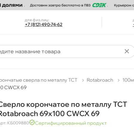
для физ.лиц:
+7 (812) 490-74-62
рончатые сверла по металлу TCT
Rotabroach
100
100 CWCX 69
Сверло корончатое по металлу TCT
Rotabroach 69х100 CWCX 69
Сертифицированный продукт
рт: КБ009880