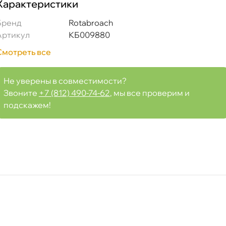
Характеристики
Бренд
Rotabroach
Артикул
КБ009880
Смотреть все
Не уверены в совместимости?
Звоните
+7 (812) 490-74-62
, мы все проверим и
подскажем!