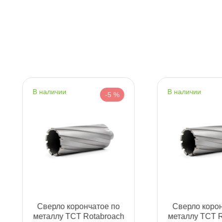
т
т
наличии
наличии
-5 %
-5 %
т
т
Сверло корончатое по
Сверло корончатое по
т
металлу TCT Rotabroach
металлу TCT Rotabroac