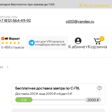
x
Ясно, понятно!
для юр.лиц:
+7 (812) 564-49-92
oil30@yandex.ru
0
чат для VIN запроса
и подбора запчастей
Кабинет
Корзина
6 488 отзыво
мм
Бесплатная доставка завтра по С-Пб.
?
Доставка
200
₽, еще
2000
₽ и будет 0 ₽
0
₽
2000 ₽