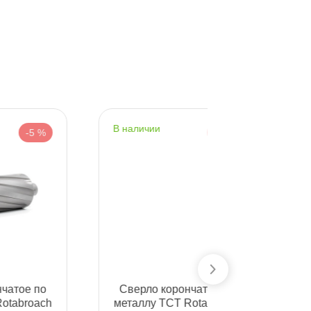
наличии
наличии
-5 %
Сверло корончатое по
Сверло к
h
металлу TCT Rotabroach
металлу T