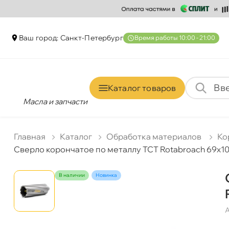
аш город: Санкт-Петербур
ремя работы 10:00 - 21:00
Каталог товаро
Масла и запчасти
Главная
Катало
Обработка материало
Ко
Сверло корончатое по металлу TCT Rotabroach 69х
наличии
Новинка
А