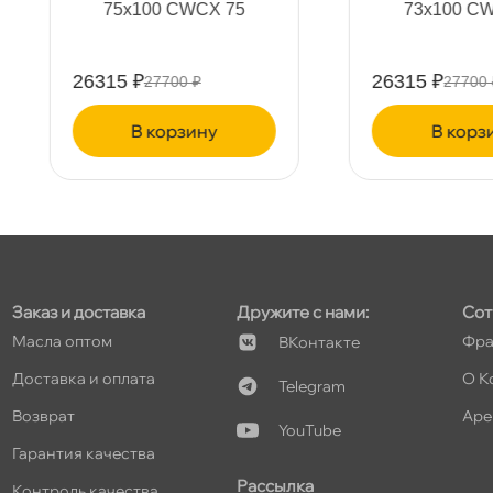
75х100 CWCX 75
73х100 CWCX 73
26315 ₽
26315 ₽
27700 ₽
27700 ₽
т
корзину
корзину
т
Заказ и доставка
Дружите с нами:
Сот
Масла оптом
Фра
Контакте
т
Доставка и оплата
О К
Telegram
озврат
Аре
YouTube
Гарантия качества
Рассылка
Контроль качества