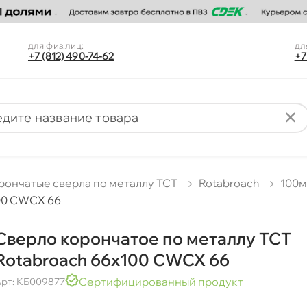
для физ.лиц:
дл
+7 (812) 490-74-62
+7
рончатые сверла по металлу TCT
Rotabroach
100
100 CWCX 66
Сверло корончатое по металлу TCT
Rotabroach 66х100 CWCX 66
Сертифицированный продукт
рт: КБ009877