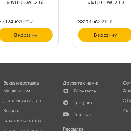
60х100 CWCX 60
63х100 CWCX 63
37924 ₽
38200 ₽
39920 ₽
40210 ₽
т
корзину
корзину
т
Заказ и доставка
Дружите с нами:
Сот
Масла оптом
Фра
Контакте
т
Доставка и оплата
О К
Telegram
озврат
Аре
YouTube
Гарантия качества
Рассылка
Контроль качества