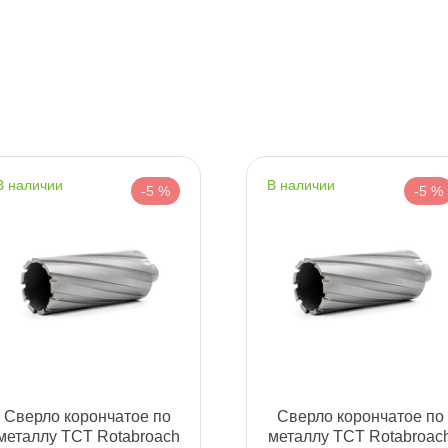
т
т
наличии
наличии
-5 %
-5 %
т
т
Сверло корончатое по
Сверло корончатое по
т
металлу TCT Rotabroach
металлу TCT Rotabroac