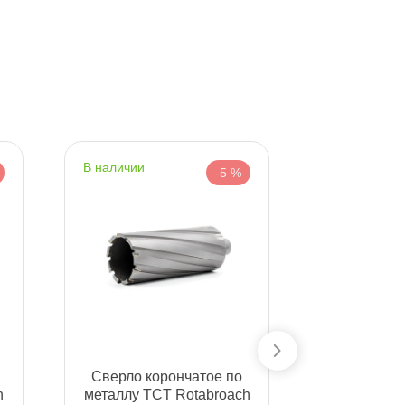
наличии
наличии
-5 %
Сверло корончатое по
Сверло к
h
металлу TCT Rotabroach
металлу T