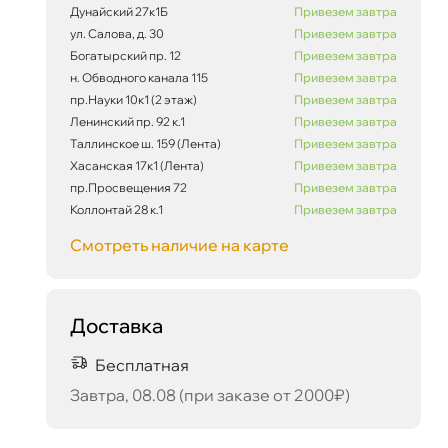
Дунайский 27к1Б
Привезем завтра
ул. Салова, д. 30
Привезем завтра
Богатырский пр. 12
Привезем завтра
н. Обводного канала 115
Привезем завтра
38 432 ₽
корзину
40 455 ₽
пр.Науки 10к1 (2 этаж)
Привезем завтра
Ленинский пр. 92 к.1
Привезем завтра
Таллинское ш. 159 (Лента)
Привезем завтра
Хасанская 17к1 (Лента)
Привезем завтра
пр.Просвещения 72
Привезем завтра
Коллонтай 28 к.1
Привезем завтра
Сегодня, 07.08
Смотреть наличие на карте
Доставка
Бесплатная
Завтра, 08.08 (при заказе от 2000₽)