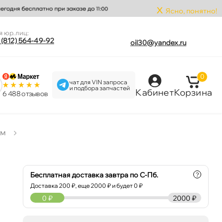
x
Ясно, понятно!
я юр.лиц:
 (812) 564-49-92
oil30@yandex.ru
0
чат для VIN запроса
и подбора запчастей
Кабинет
Корзина
6 488 отзыво
мм
Бесплатная доставка завтра по С-Пб.
?
Доставка
200
₽, еще
2000
₽ и будет 0 ₽
0
₽
2000 ₽