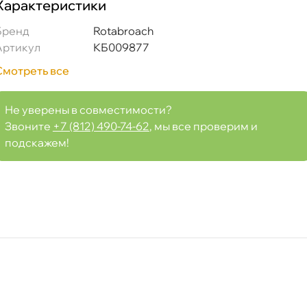
Характеристики
Бренд
Rotabroach
Артикул
КБ009877
Смотреть все
Не уверены в совместимости?
Звоните
+7 (812) 490-74-62
, мы все проверим и
подскажем!