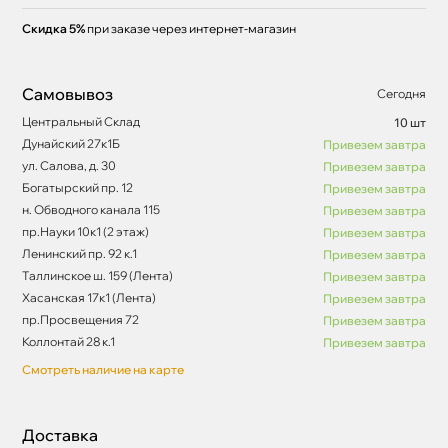
Скидка 5%
при заказе через интернет-магазин
Самовывоз
Сегодня
Центральный Склад
10 шт
Дунайский 27к1Б
Привезем завтра
ул. Салова, д. 30
Привезем завтра
Богатырский пр. 12
Привезем завтра
н. Обводного канала 115
Привезем завтра
пр.Науки 10к1 (2 этаж)
Привезем завтра
Ленинский пр. 92 к.1
Привезем завтра
Таллинское ш. 159 (Лента)
Привезем завтра
Хасанская 17к1 (Лента)
Привезем завтра
пр.Просвещения 72
Привезем завтра
Коллонтай 28 к.1
Привезем завтра
Смотреть наличие на карте
Доставка