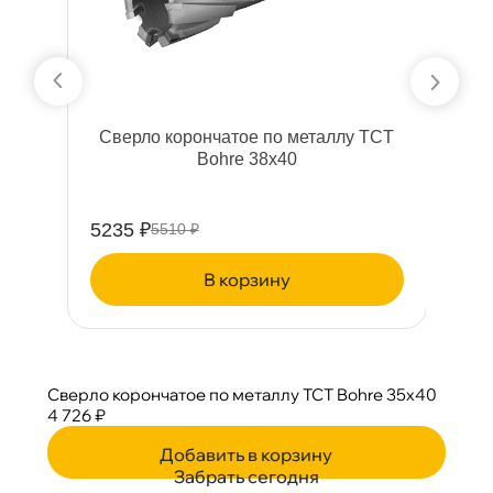
T
Сверло корончатое по металлу TCT
Bohre 38х40
5235 ₽
6
5510 ₽
корзину
Сверло корончатое по металлу TCT Bohre 35х40
4 726 ₽
Добавить в корзину
Забрать сегодня