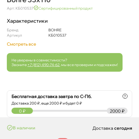
Арт: КБ010537
Сертифицированный продукт
Характеристики
Бренд
BOHRE
Артикул
КБ010537
Смотреть все
Не уверены в совместимости?
Звоните
+7 (812) 490-74-62
, мы все проверим и подскажем!
Бесплатная доставка завтра по С-Пб.
?
Доставка
200
₽, еще
2000
₽ и будет 0 ₽
0
₽
2000 ₽
наличии
Доставка
сегодня