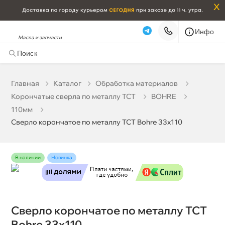
x
Инфо
Масла и запчасти
Сверло корончатое по металлу TCT Bohre 33х110
9 937 ₽
корзину
10 460 ₽
Главная
Катало
Обработка материало
Корончатые сверла по металлу TCT
BOHRE
Бесплатная
Сегодня, 07.08 (при заказе от 2000₽)
110мм
Сверло корончатое по металлу TCT Bohre 33х110
Срочная за 2 ч – 399 ₽
Сегодня, 07.08
Самовывоз
Сегодня
наличии
Новинка
Карта
Список
Сверло корончатое по металлу TCT
Bohre 33х110