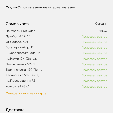
Скидка 5%
при заказе через интернет-магазин
Самовывоз
Сегодня
Центральный Склад
10 шт
Дунайский 27к1Б
Привезем завтра
ул. Салова, д. 30
Привезем завтра
Богатырский пр. 12
Привезем завтра
н. Обводного канала 115
Привезем завтра
пр.Науки 10к1 (2 этаж)
Привезем завтра
Ленинский пр. 92 к.1
Привезем завтра
Таллинское ш. 159 (Лента)
Привезем завтра
Хасанская 17к1 (Лента)
Привезем завтра
пр.Просвещения 72
Привезем завтра
Коллонтай 28 к.1
Привезем завтра
Смотреть наличие на карте
Доставка