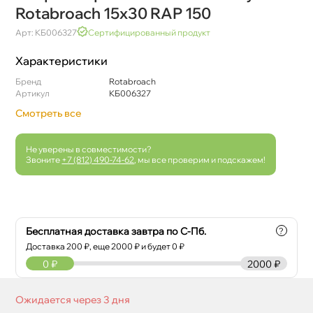
Rotabroach 15х30 RAP 150
Арт: КБ006327
Сертифицированный продукт
Характеристики
Бренд
Rotabroach
Артикул
КБ006327
Смотреть все
Не уверены в совместимости?
Звоните
+7 (812) 490-74-62
, мы все проверим и подскажем!
Бесплатная доставка завтра по С-Пб.
?
Доставка
200
₽, еще
2000
₽ и будет 0 ₽
0
₽
2000 ₽
Ожидается через 3 дня