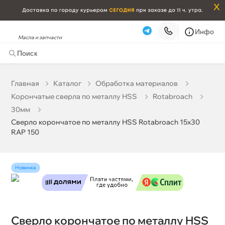
x
Инфо
Масла и запчасти
Сверло корончатое по металлу HSS Rotabroach 15х30
RAP 150
1 919 ₽
корзину
2 020 ₽
Главная
Катало
Обработка материало
Корончатые сверла по металлу HSS
Rotabroach
Бесплатная
Сегодня, 10.08 (при заказе от 2000₽)
30мм
Сверло корончатое по металлу HSS Rotabroach 15х30
Срочная за 2 ч – 399 ₽
Сегодня, 10.08
RAP 150
Самовывоз
Сегодня
Карта
Список
Новинка
Сверло корончатое по металлу HSS