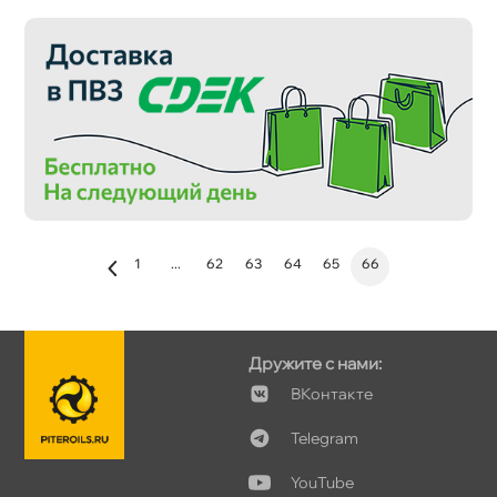
1
...
62
63
64
65
66
Дружите с нами:
Контакте
Telegram
YouTube