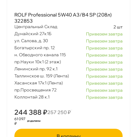
ROLF Professional 5W40 A3/B4 SP (208л)
322853
Центральный Склад
2 шт
Дунайский 27к1Б
Привезем завтра
ул. Салова, д. 30
Привезем завтра
Богатырский пр. 12
Привезем завтра
н. Обводного канала 115
Привезем завтра
пр.Науки 10к1 (2 этаж)
Привезем завтра
Ленинский пр. 92 к.1
Привезем завтра
Таллинское ш. 159 (Лента)
Привезем завтра
Хасанская 17к1 (Лента)
Привезем завтра
пр.Просвещения 72
Привезем завтра
Коллонтай 28 к.1
Привезем завтра
244 388 ₽
257 250 ₽
61 097
₽
корзину