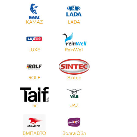
Допуск MB
KAMAZ
LADA
Допуск BMW
LUXE
ReinWell
Объем
Применение
ROLF
Sintec
Допуск FORD
Taif
UAZ
Допуск GM
МПАВТО
олга Ойл