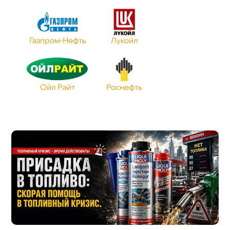
Допуск VW
Стандарт API
Газпром-Нефть
Лукойл
Стандарт ILSAC
Ойл Райт
Роснефть
Стандарт ACEA