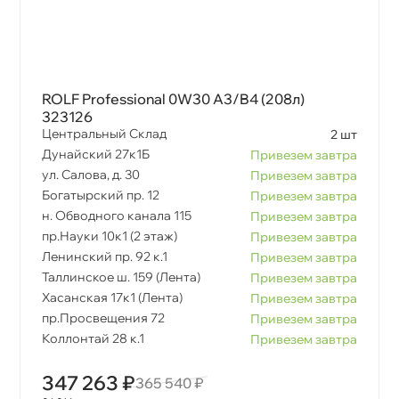
ROLF Professional 0W30 A3/B4 (208л)
323126
Центральный Склад
2 шт
Дунайский 27к1Б
Привезем завтра
ул. Салова, д. 30
Привезем завтра
Богатырский пр. 12
Привезем завтра
н. Обводного канала 115
Привезем завтра
пр.Науки 10к1 (2 этаж)
Привезем завтра
Ленинский пр. 92 к.1
Привезем завтра
Таллинское ш. 159 (Лента)
Привезем завтра
Хасанская 17к1 (Лента)
Привезем завтра
пр.Просвещения 72
Привезем завтра
Коллонтай 28 к.1
Привезем завтра
347 263 ₽
365 540 ₽