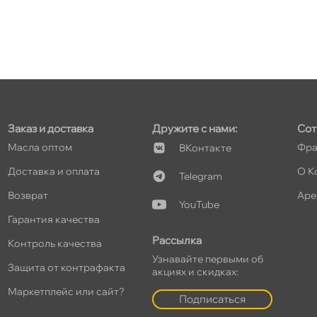
Заказ и доставка
Дружите с нами:
Сот
Масла оптом
Фра
Контакте
Доставка и оплата
О К
Telegram
озврат
Аре
YouTube
Гарантия качества
Рассылка
Контроль качества
Узнавайте первыми о
Защита от контрафакта
акциях и скидках:
Маркетплейс или сайт?
Подписаться