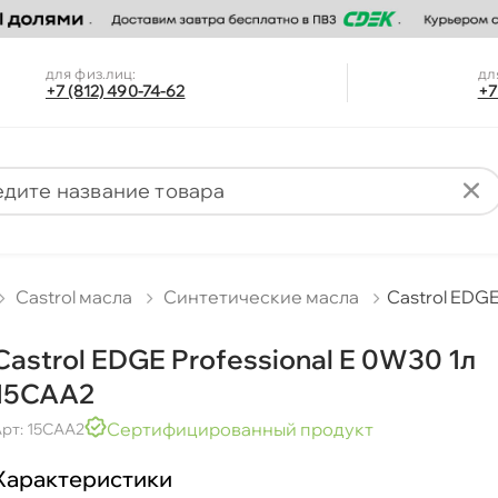
для физ.лиц:
дл
+7 (812) 490-74-62
+7
Castrol масла
Синтетические масла
Castrol EDGE
Castrol EDGE Professional E 0W30 1л
15CAA2
Сертифицированный продукт
рт: 15CAA2
Характеристики