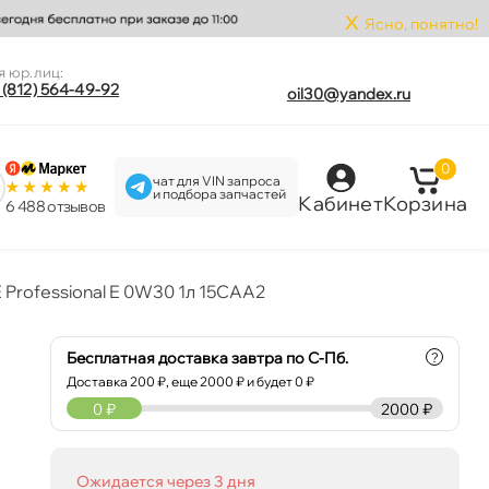
x
Ясно, понятно!
я юр.лиц:
 (812) 564-49-92
oil30@yandex.ru
0
чат для VIN запроса
и подбора запчастей
Кабинет
Корзина
6 488 отзыво
 Professional E 0W30 1л 15CAA2
Бесплатная доставка завтра по С-Пб.
?
Доставка
200
₽, еще
2000
₽ и будет 0 ₽
0
₽
2000 ₽
Ожидается через 3 дня