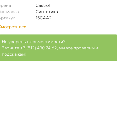
Бренд
Castrol
Тип масла
Синтетика
Артикул
15CAA2
Смотреть все
Не уверены в совместимости?
Срочная за 2 ч – 399 ₽
ра, 07.08 (при заказе от 2000₽)
Звоните
+7 (812) 490-74-62
, мы все проверим и
подскажем!
ня
т