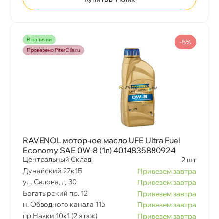
наличии
-5%
Проверено PiterOils.ru
RAVENOL моторное масло UFE Ultra Fuel
Economy SAE 0W-8 (1л) 4014835880924
Центральный Склад
2 шт
Дунайский 27к1Б
Привезем завтра
ул. Салова, д. 30
Привезем завтра
Богатырский пр. 12
Привезем завтра
н. Обводного канала 115
Привезем завтра
пр.Науки 10к1 (2 этаж)
Привезем завтра