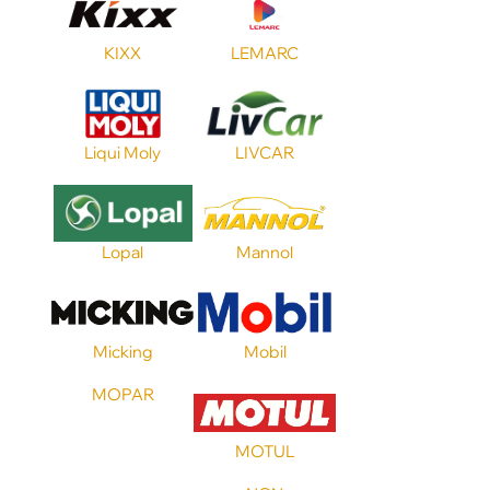
Допуск FORD
KIXX
LEMARC
Допуск GM
Liqui Moly
LIVCAR
Допуск VW
Стандарт API
Lopal
Mannol
Стандарт ILSAC
Micking
Mobil
MOPAR
Стандарт ACEA
MOTUL
Стандарт JASO