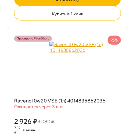
Купить в 1 клик
Проверено PiterOils.ru
-5%
Ravenol 0w20 VSE (1л) 4014835862036
Ожидается через 3 дня
2 926 ₽
3 080 ₽
732
₽