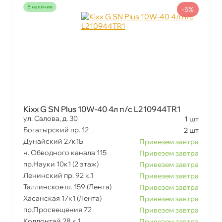
наличии
-5%
Kixx G SN Plus 10W-40 4л п/с L210944TR1
ул. Салова, д. 30
1 шт
Богатырский пр. 12
2 шт
Дунайский 27к1Б
Привезем завтра
н. Обводного канала 115
Привезем завтра
пр.Науки 10к1 (2 этаж)
Привезем завтра
Ленинский пр. 92 к.1
Привезем завтра
Таллинское ш. 159 (Лента)
Привезем завтра
Хасанская 17к1 (Лента)
Привезем завтра
пр.Просвещения 72
Привезем завтра
Коллонтай 28 к.1
Привезем завтра