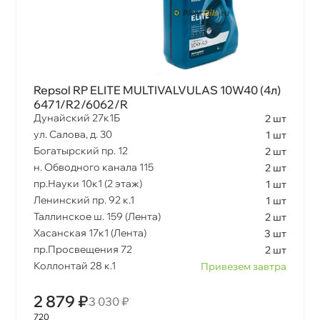
Repsol RP ELITE MULTIVALVULAS 10W40 (4л)
6471/R2/6062/R
Дунайский 27к1Б
2 шт
ул. Салова, д. 30
1 шт
Богатырский пр. 12
2 шт
н. Обводного канала 115
2 шт
пр.Науки 10к1 (2 этаж)
1 шт
Ленинский пр. 92 к.1
1 шт
Таллинское ш. 159 (Лента)
2 шт
Хасанская 17к1 (Лента)
3 шт
пр.Просвещения 72
2 шт
Коллонтай 28 к.1
Привезем завтра
2 879 ₽
3 030 ₽
720