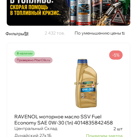
2 432
По уменьшению цены
Фильтры
наличии
-5%
Проверено PiterOils.ru
RAVENOL моторное масло SSV Fuel
Economy SAE 0W-30 (1л) 4014835842458
Центральный Склад
2 шт
Дунайский 27к1Б
Привезем завтра