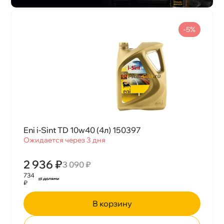
-5%
Eni i-Sint TD 10w40 (4л) 150397
Ожидается через 3 дня
2 936 ₽
3 090 ₽
734
₽
корзину