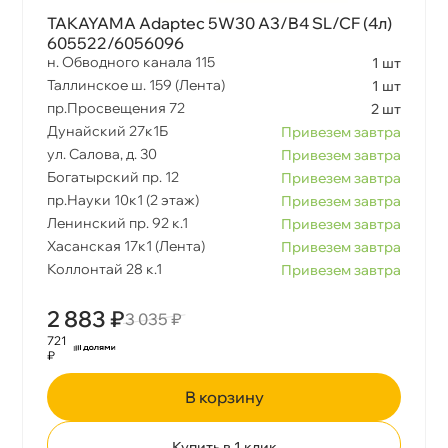
TAKAYAMA Adaptec 5W30 A3/B4 SL/CF (4л)
605522/6056096
н. Обводного канала 115
1 шт
Таллинское ш. 159 (Лента)
1 шт
пр.Просвещения 72
2 шт
Дунайский 27к1Б
Привезем завтра
ул. Салова, д. 30
Привезем завтра
Богатырский пр. 12
Привезем завтра
пр.Науки 10к1 (2 этаж)
Привезем завтра
Ленинский пр. 92 к.1
Привезем завтра
Хасанская 17к1 (Лента)
Привезем завтра
Коллонтай 28 к.1
Привезем завтра
2 883 ₽
3 035 ₽
721
₽
корзину
Купить в 1 клик