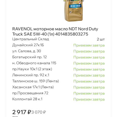
RAVENOL моторное масло NDT Nord Duty
Truck SAE 5W-40 (1л) 4014835803275
Центральный Склад
2 шт
Дунайский 27к1Б
Привезем завтра
ул. Салова, д. 30
Привезем завтра
Богатырский пр. 12
Привезем завтра
н. Обводного канала 115
Привезем завтра
пр.Науки 10к1 (2 этаж)
Привезем завтра
Ленинский пр. 92 к.1
Привезем завтра
Таллинское ш. 159 (Лента)
Привезем завтра
Хасанская 17к1 (Лента)
Привезем завтра
пр.Просвещения 72
Привезем завтра
Коллонтай 28 к.1
Привезем завтра
2 917 ₽
3 070 ₽