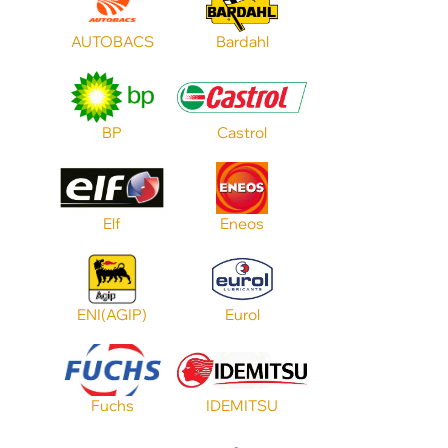
Цвет
AUTOBACS
Bardahl
Тип масла
BP
Castrol
Допуск MB
Elf
Eneos
Допуск BMW
Объем
ENI(AGIP)
Eurol
Применение
Fuchs
IDEMITSU