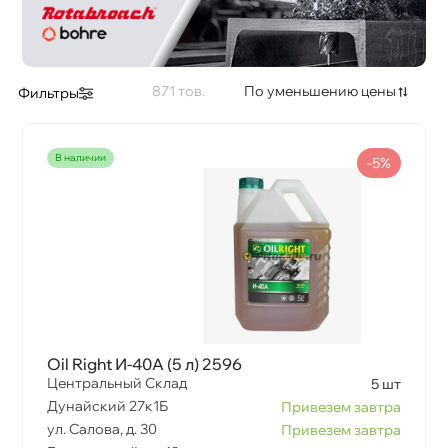
871
По уменьшению цены
Фильтры
наличии
-5%
Oil Right И-40А (5 л) 2596
Центральный Склад
5 шт
Дунайский 27к1Б
Привезем завтра
ул. Салова, д. 30
Привезем завтра