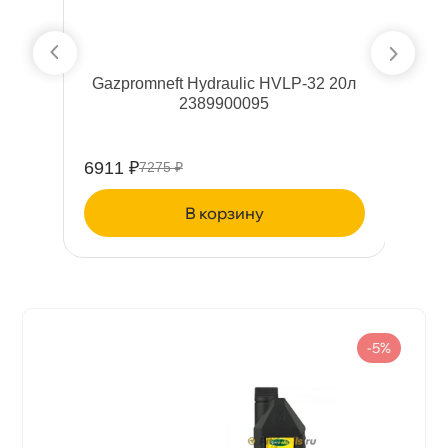
л
Gazpromneft Hydraulic HVLP-32 20л
2389900095
6911 ₽
7
7275 ₽
корзину
-5%