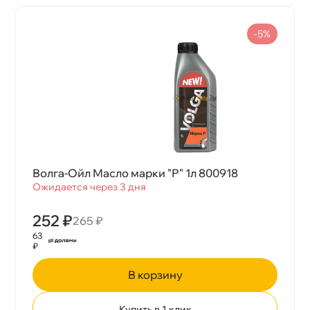
-5%
олга-Ойл Масло марки "Р" 1л 800918
Ожидается через 3 дня
252 ₽
265 ₽
63
₽
корзину
Купить в 1 клик