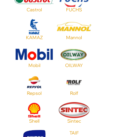
Цвет
Castrol
FUCHS
Тип масла
KAMAZ
Mannol
Объем
Mobil
OILWAY
Применение
Repsol
Rolf
Стандарт API
Shell
Sintec
TAIF