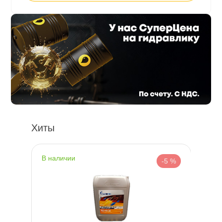
Хиты
наличии
н
%
-5 %