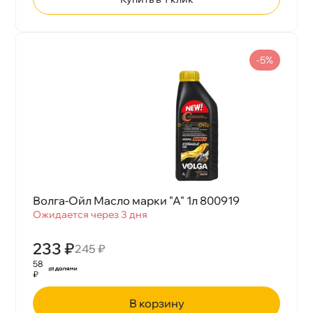
-5%
олга-Ойл Масло марки "А" 1л 800919
Ожидается через 3 дня
233 ₽
245 ₽
58
₽
корзину