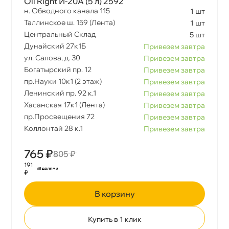
Oil Right И-20А (5 л) 2592
н. Обводного канала 115
1 шт
Таллинское ш. 159 (Лента)
1 шт
Центральный Склад
5 шт
Дунайский 27к1Б
Привезем завтра
ул. Салова, д. 30
Привезем завтра
Богатырский пр. 12
Привезем завтра
пр.Науки 10к1 (2 этаж)
Привезем завтра
Ленинский пр. 92 к.1
Привезем завтра
Хасанская 17к1 (Лента)
Привезем завтра
пр.Просвещения 72
Привезем завтра
Коллонтай 28 к.1
Привезем завтра
765 ₽
805 ₽
191
₽
корзину
Купить в 1 клик