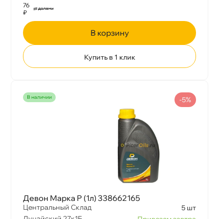
76
₽
корзину
Купить в 1 клик
наличии
-5%
Девон Марка Р (1л) 338662165
Центральный Склад
5 шт
Дунайский 27к1Б
Привезем завтра