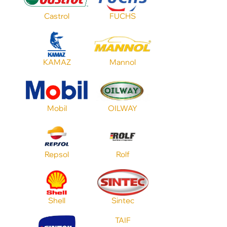
Цвет
Castrol
FUCHS
Тип масла
KAMAZ
Mannol
Объем
Mobil
OILWAY
Применение
Repsol
Rolf
Стандарт API
Shell
Sintec
TAIF