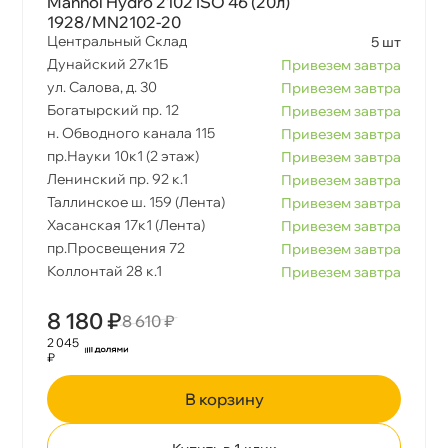
Mannol Hydro 2102 ISO 46 (20л)
1928/MN2102-20
Центральный Склад
5 шт
Дунайский 27к1Б
Привезем завтра
ул. Салова, д. 30
Привезем завтра
Богатырский пр. 12
Привезем завтра
н. Обводного канала 115
Привезем завтра
пр.Науки 10к1 (2 этаж)
Привезем завтра
Ленинский пр. 92 к.1
Привезем завтра
Таллинское ш. 159 (Лента)
Привезем завтра
Хасанская 17к1 (Лента)
Привезем завтра
пр.Просвещения 72
Привезем завтра
Коллонтай 28 к.1
Привезем завтра
8 180 ₽
8 610 ₽
2 045
₽
корзину