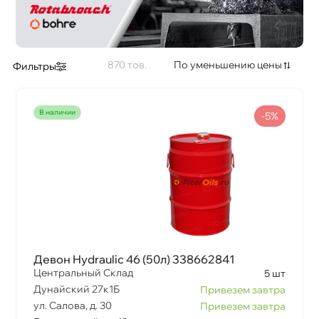
870
По уменьшению цены
Фильтры
наличии
-5%
Девон Hydraulic 46 (50л) 338662841
Центральный Склад
5 шт
Дунайский 27к1Б
Привезем завтра
ул. Салова, д. 30
Привезем завтра