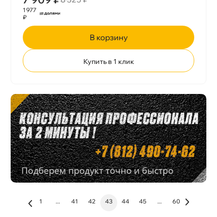
1 977
₽
корзину
Купить в 1 клик
1
...
41
42
43
44
45
...
60