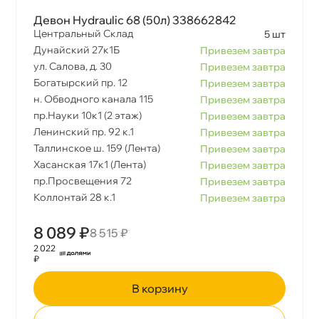
Девон Hydraulic 68 (50л) 338662842
Центральный Склад
5 шт
Дунайский 27к1Б
Привезем завтра
ул. Салова, д. 30
Привезем завтра
Богатырский пр. 12
Привезем завтра
н. Обводного канала 115
Привезем завтра
пр.Науки 10к1 (2 этаж)
Привезем завтра
Ленинский пр. 92 к.1
Привезем завтра
Таллинское ш. 159 (Лента)
Привезем завтра
Хасанская 17к1 (Лента)
Привезем завтра
пр.Просвещения 72
Привезем завтра
Коллонтай 28 к.1
Привезем завтра
8 089 ₽
8 515 ₽
2 022
₽
корзину