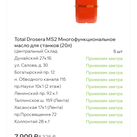
Total Drosera MS2 Многофункциональное
масло для станков (20л)
Центральный Склад
5 шт
Дунайский 27к1Б
Привезем завтра
ул. Салова, д. 30
Привезем завтра
Богатырский пр. 12
Привезем завтра
н. Обводного канала 115
Привезем завтра
пр.Науки 10к1 (2 этаж)
Привезем завтра
Ленинский пр. 92 к.1
Привезем завтра
Таллинское ш. 159 (Лента)
Привезем завтра
Хасанская 17к1 (Лента)
Привезем завтра
пр.Просвещения 72
Привезем завтра
Коллонтай 28 к.1
Привезем завтра
7 909 ₽
8 325 ₽