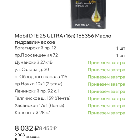
Mobil DTE 25 ULTRA (16л) 155356 Масло
идравлическое
Богатырский пр. 12
1 шт
пр.Просвещения 72
1 шт
Дунайский 27к1Б
Привезем завтра
ул. Салова, д. 30
Привезем завтра
н. Обводного канала 115
Привезем завтра
пр.Науки 10к1 (2 этаж)
Привезем завтра
Ленинский пр. 92 к.1
Привезем завтра
Таллинское ш. 159 (Лента)
Привезем завтра
Хасанская 17к1 (Лента)
Привезем завтра
Коллонтай 28 к.1
Привезем завтра
8 032 ₽
8 455 ₽
2 008
₽