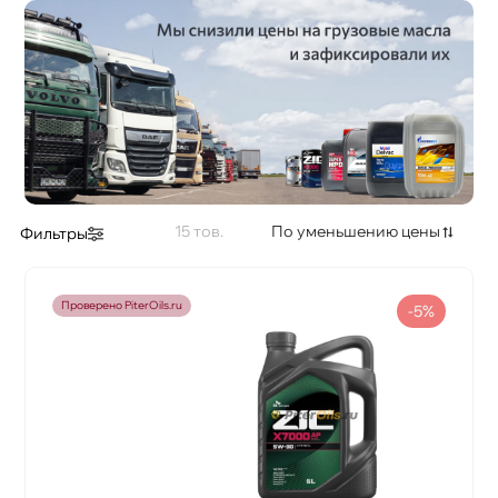
Объем
Применение
Стандарт API
15
По уменьшению цены
Фильтры
Стандарт ACEA
Проверено PiterOils.ru
-5%
Стандарт JASO