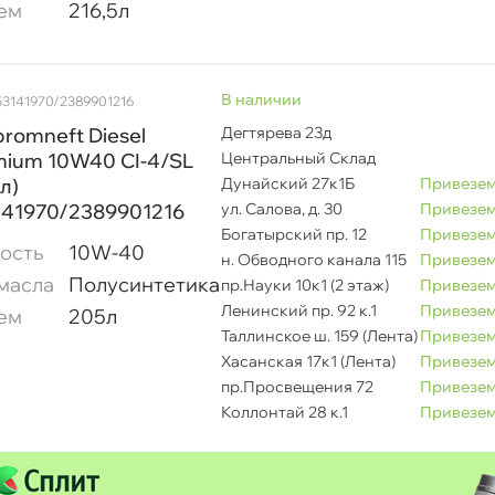
ем
216,5л
наличии
53141970/2389901216
romneft Diesel
Дегтярева 23д
mium 10W40 CI-4/SL
Центральный Склад
л)
Дунайский 27к1Б
Привезем
141970/2389901216
ул. Салова, д. 30
Привезем
Богатырский пр. 12
Привезем
ость
10W-40
н. Обводного канала 115
Привезем
масла
Полусинтетика
пр.Науки 10к1 (2 этаж)
Привезем
Ленинский пр. 92 к.1
Привезем
ем
205л
Таллинское ш. 159 (Лента)
Привезем
Хасанская 17к1 (Лента)
Привезем
пр.Просвещения 72
Привезем
Коллонтай 28 к.1
Привезем