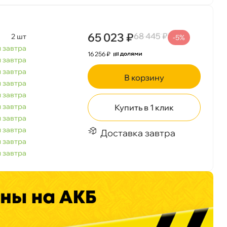
65 023 ₽
68 445 ₽
2 шт
-5%
 завтра
16 256 ₽
 завтра
 завтра
корзину
 завтра
 завтра
 завтра
Купить в 1 клик
 завтра
 завтра
Доставка завтра
 завтра
 завтра