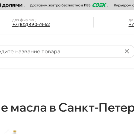
для физ.лиц:
дл
+7 (812) 490-74-62
+7
е масла в Санкт-Пете