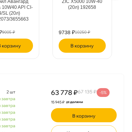
ойл Авангард
ZIC X5000 10W-40
а 10W40 API CI-
(20л) 192658
4/SL (20л)
2073/3655663
₽
9738 ₽
9005 ₽
10250 ₽
корзину
корзину
63 778 ₽
67 135 ₽
2 шт
-5%
 завтра
15 945 ₽
 завтра
 завтра
корзину
 завтра
 завтра