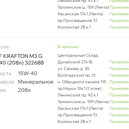
Ленинский пр. 92 к.1
Привезем
Таллинское ш. 159 (Лента)
Привезем
Хасанская 17к1 (Лента)
Привезем
пр.Просвещения 72
Привезем
Коллонтай 28 к.1
Привезем
наличии
22688
F KRAFTON M3 G
Центральный Склад
40 (208л) 322688
Дунайский 27к1Б
Привезем
ул. Салова, д. 30
Привезем
ость
15W-40
Богатырский пр. 12
Привезем
масла
Минеральное
н. Обводного канала 115
Привезем
пр.Науки 10к1 (2 этаж)
Привезем
ем
208л
Ленинский пр. 92 к.1
Привезем
Таллинское ш. 159 (Лента)
Привезем
Хасанская 17к1 (Лента)
Привезем
пр.Просвещения 72
Привезем
Коллонтай 28 к.1
Привезем