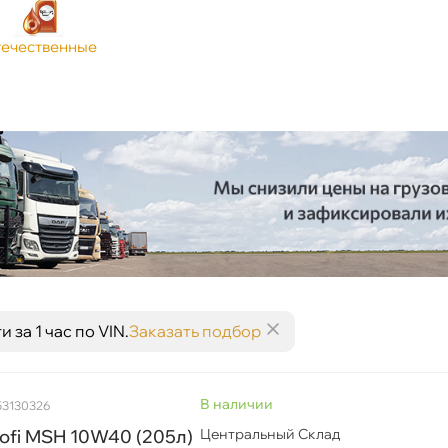
ечественные
за 1 час по VIN.
Заказать подбор
наличии
53130326
ofi MSH 10W40 (205л)
Центральный Склад