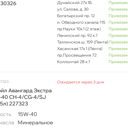
130326
Дунайский 27к1Б
Привезем
ул. Салова, д. 30
Привезем
Богатырский пр. 12
Привезем
н. Обводного канала 115
Привезем
пр.Науки 10к1 (2 этаж)
Привезем
Ленинский пр. 92 к.1
Привезем
Таллинское ш. 159 (Лента)
Привезем
Хасанская 17к1 (Лента)
Привезем
пр.Просвещения 72
Привезем
Коллонтай 28 к.1
Привезем
27323
Ожидается через 3 дня
ойл Авангард Экстра
-40 CH-4/CG-4/SJ
,5л) 227323
ость
15W-40
масла
Минеральное