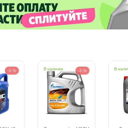
аличие в магазинах
зкость
наличии
нали
-5 %
-5 %
ренд
Срочная за 2 ч – 399 ₽
а, 09.08 (при заказе от 2000₽)
ип масла
ня
опуск MB