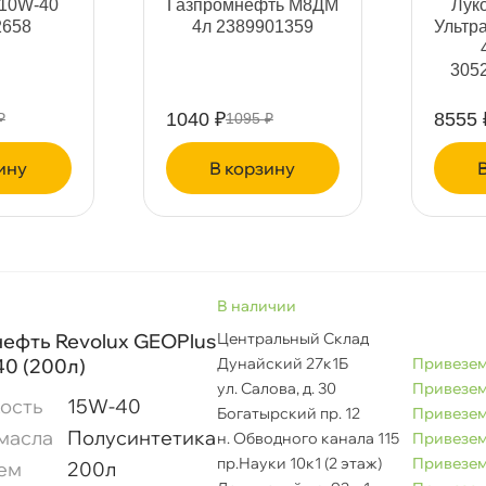
 10W-40
Газпромнефть М8ДМ
Лук
2658
4л 2389901359
Ультр
бъем
305
1040 ₽
8555 
₽
1095 ₽
рименение
ину
корзину
опуск FORD
тандарт API
наличии
ефть Revolux GEOPlus
Центральный Склад
тандарт ACEA
0 (200л)
Дунайский 27к1Б
Привезем
ул. Салова, д. 30
Привезем
ость
15W-40
Богатырский пр. 12
Привезем
тандарт JASO
масла
Полусинтетика
н. Обводного канала 115
Привезем
пр.Науки 10к1 (2 этаж)
Привезем
ем
200л