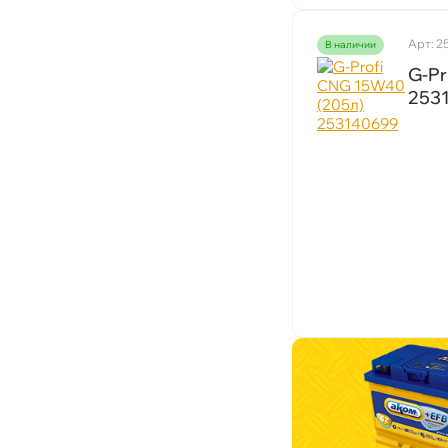
CH-4/CG-4/CF-4/CF
E7/E5/E3
CH-4/CL-4/SJ/SL
Арт: 2
наличии
E8/E11
CH-4/SL
G-Pr
253
CI-4/CH-4
CJ-4/CK-4
CK-4/SN
SL/CI-4
CI-4/CH-4/CF/SL