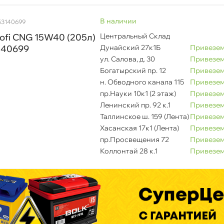
наличии
53140699
ofi CNG 15W40 (205л)
Центральный Склад
140699
Дунайский 27к1Б
Привезем
ул. Салова, д. 30
Привезем
Богатырский пр. 12
Привезем
н. Обводного канала 115
Привезем
пр.Науки 10к1 (2 этаж)
Привезем
Ленинский пр. 92 к.1
Привезем
Таллинское ш. 159 (Лента)
Привезем
Хасанская 17к1 (Лента)
Привезем
пр.Просвещения 72
Привезем
Коллонтай 28 к.1
Привезем