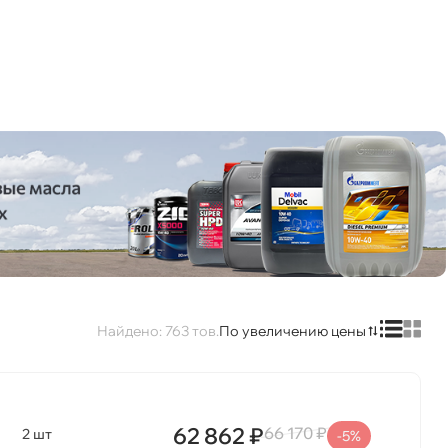
763
По увеличению цены
62 862 ₽
66 170 ₽
2 шт
-5%