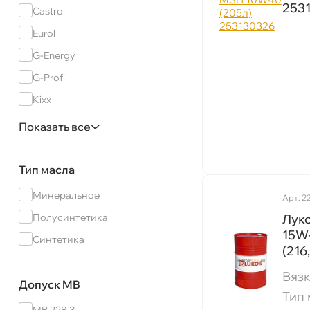
SAE 20W-20
253
Castrol
SAE 40
Eurol
G-Energy
G-Profi
Kixx
LUXEOIL
Показать все
Lopal
MOTUL
Тип масла
Mannol
Минеральное
Арт: 2
Mobil
Лук
Полусинтетика
Neste
15W
Синтетика
(216
Oil Right
язк
OilWay
Допуск MB
Тип 
PETRO-CANADA