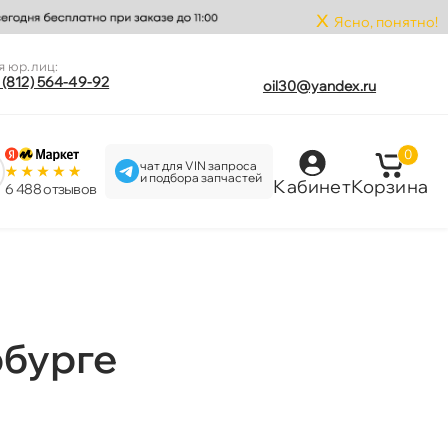
x
Ясно, понятно!
я юр.лиц:
 (812) 564-49-92
oil30@yandex.ru
0
чат для VIN запроса
и подбора запчастей
Кабинет
Корзина
6 488 отзыво
рбурге