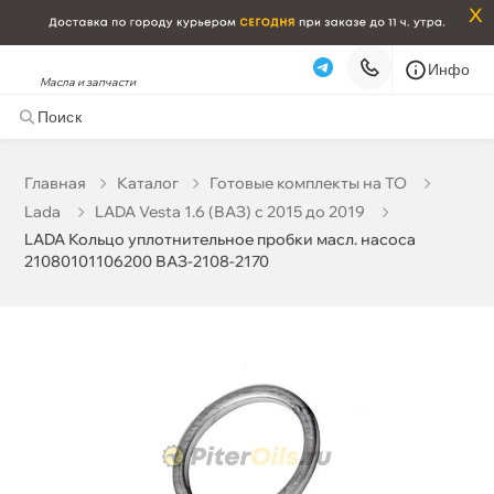
x
Инфо
Масла и запчасти
LADA Кольцо уплотнительное пробки масл. насоса
21080101106200 ВАЗ-2108-2170
14 ₽
корзину
15 ₽
Главная
Катало
Готовые комплекты на ТО
Lada
LADA Vesta 1.6 (ВАЗ) с 2015 до 2019
Бесплатная
Сегодня, 09.08 (при заказе от 2000₽)
LADA Кольцо уплотнительное пробки масл. насоса
21080101106200 ВАЗ-2108-2170
Срочная за 2 ч – 399 ₽
Сегодня, 09.08
Самовывоз
Сегодня
Карта
Список