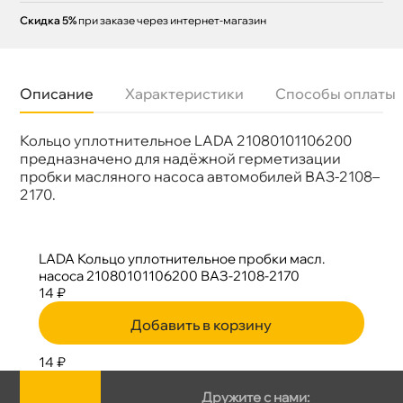
Скидка 5%
при заказе через интернет-магазин
Описание
Характеристики
Способы оплаты
Кольцо уплотнительное LADA 21080101106200
Бренд
LADA
Артикул
21080-1011062-00
предназначено для надёжной герметизации
пробки масляного насоса автомобилей ВАЗ-2108–
2170.
LADA Кольцо уплотнительное пробки масл.
насоса 21080101106200 ВАЗ-2108-2170
14 ₽
Добавить в корзину
14 ₽
Дружите с нами: