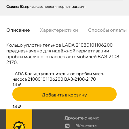
Скидка 5%
при заказе через интернет-магазин
Описание
Характеристики
Способы оплаты
Кольцо уплотнительное LADA 21080101106200
Бренд
LADA
Артикул
21080-1011062-00
предназначено для надёжной герметизации
пробки масляного насоса автомобилей ВАЗ-2108–
2170.
LADA Кольцо уплотнительное пробки масл.
насоса 21080101106200 ВАЗ-2108-2170
14 ₽
Добавить в корзину
14 ₽
Дружите с нами:
Контакте