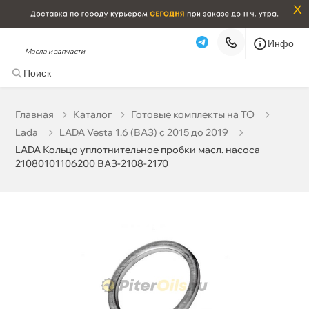
x
Инфо
Масла и запчасти
LADA Кольцо уплотнительное пробки масл. насоса
21080101106200 ВАЗ-2108-2170
14 ₽
корзину
15 ₽
Главная
Катало
Готовые комплекты на ТО
Lada
LADA Vesta 1.6 (ВАЗ) с 2015 до 2019
Бесплатная
Сегодня, 10.08 (при заказе от 2000₽)
LADA Кольцо уплотнительное пробки масл. насоса
21080101106200 ВАЗ-2108-2170
Срочная за 2 ч – 399 ₽
Сегодня, 10.08
Самовывоз
Сегодня
Карта
Список