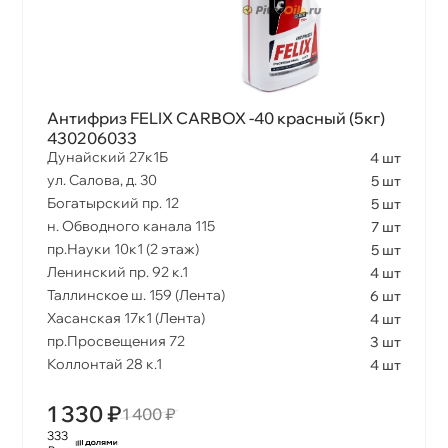
Антифриз FELIX CARBOX -40 красный (5кг)
430206033
Дунайский 27к1Б
4 шт
ул. Салова, д. 30
5 шт
Богатырский пр. 12
5 шт
н. Обводного канала 115
7 шт
пр.Науки 10к1 (2 этаж)
5 шт
Ленинский пр. 92 к.1
4 шт
Таллинское ш. 159 (Лента)
6 шт
Хасанская 17к1 (Лента)
4 шт
пр.Просвещения 72
3 шт
Коллонтай 28 к.1
4 шт
1 330 ₽
1 400 ₽
333