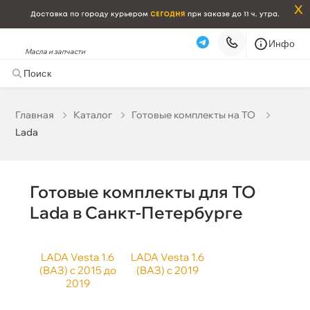
x
Инфо
Масла и запчасти
Lada
Наличие в магазинах
корзину
Главная
Катало
Готовые комплекты на ТО
Назначение
Lada
Бесплатная
Сегодня, 09.08 (при заказе от 2000₽)
Срочная за 2 ч – 399 ₽
Сегодня, 09.08
язкость
Готовые комплекты для ТО
Самовывоз
Сегодня
Lada в Санкт-Петербурге
Бренд
Карта
Список
LADA Vesta 1.6
LADA Vesta 1.6
(ВАЗ) с 2015 до
(ВАЗ) с 2019
Цвет
2019