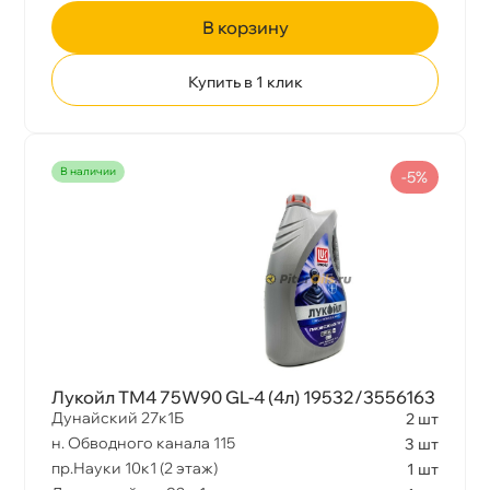
корзину
Тип Антифриза
Купить в 1 клик
наличии
-5%
Лукойл ТМ4 75W90 GL-4 (4л) 19532/3556163
Дунайский 27к1Б
2 шт
н. Обводного канала 115
3 шт
пр.Науки 10к1 (2 этаж)
1 шт