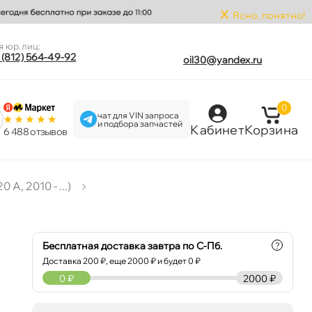
x
Ясно, понятно!
я юр.лиц:
 (812) 564-49-92
oil30@yandex.ru
0
чат для VIN запроса
и подбора запчастей
Кабинет
Корзина
6 488 отзыво
 A, 2010 - ...)
Бесплатная доставка завтра по С-Пб.
?
Доставка
200
₽, еще
2000
₽ и будет 0 ₽
0
₽
2000 ₽