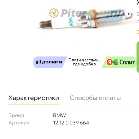
BMW Свеча зажигания 12120039664 (1шт.) 
Бесплатная
Завтр
Самовывоз
Сегод
ул. Салова, д. 30
0 ш
Пн-Пт
09.30 - 19.00
Сб-Вс
10.00 - 19.00
Характеристики
Способы оплаты
Сегодня, бесплатно
Бренд
BMW
Богатырский пр. 12
0 ш
Артикул
12 12 0 039 664
Пн–Вс
10:00 – 21:00
Сегодня, бесплатно