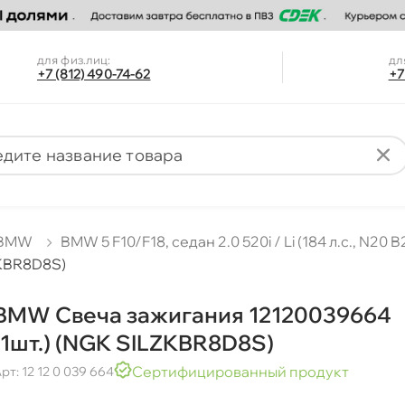
для физ.лиц:
дл
+7 (812) 490-74-62
+7
BMW
BMW 5 F10/F18, седан 2.0 520i / Li (184 л.с., N20 B20
ZKBR8D8S)
BMW Свеча зажигания 12120039664
(1шт.) (NGK SILZKBR8D8S)
Сертифицированный продукт
рт: 12 12 0 039 664