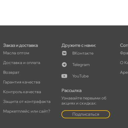
т
т
Заказ и доставка
Дружите с нами:
Сот
Масла оптом
Фра
Контакте
Доставка и оплата
О К
Telegram
озврат
Аре
т
YouTube
Гарантия качества
Рассылка
Контроль качества
Узнавайте первыми о
Защита от контрафакта
акциях и скидках:
т
Маркетплейс или сайт?
Подписаться