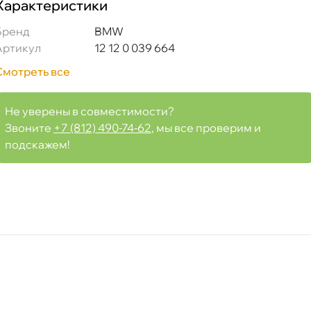
Характеристики
(NGK SILZKBR8D8S)
Бренд
BMW
Артикул
12 12 0 039 664
Смотреть все
Срочная за 2 ч – 399 ₽
а, 08.08 (при заказе от 2000₽)
Не уверены в совместимости?
Звоните
+7 (812) 490-74-62
, мы все проверим и
подскажем!
ня
т
т