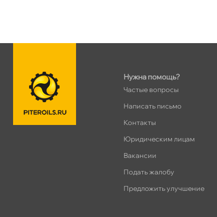
н. Обводного канала 115
0 ш
Пн–Вс
10:00 – 21:00
Сегодня, бесплатно
пр.Науки 10к1 (2 этаж)
0 ш
Нужна помощь?
ПН–ВС
10:00 – 21:00
Частые вопросы
Сегодня, бесплатно
Написать письмо
Контакты
Ленинский пр. 92 к.1
0 ш
Юридическим лицам
ПН–ВС
10:00 – 21:00
Сегодня, бесплатно
акансии
Подать жалобу
Дунайский 27к1Б
0 ш
Предложить улучшение
ПН–ВС
10:00 – 21:00
Сегодня, бесплатно