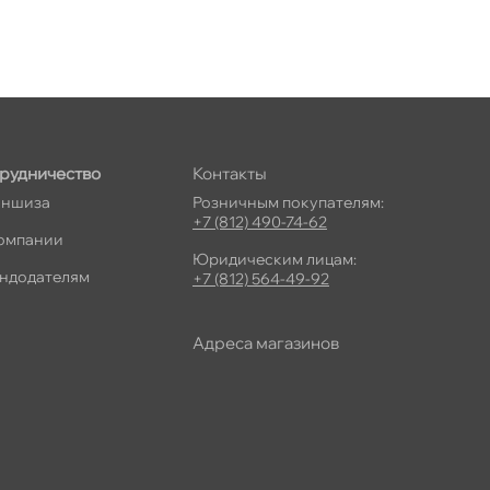
рудничество
Контакты
ншиза
Розничным покупателям:
+7 (812) 490-74-62
омпании
Юридическим лицам:
ндодателям
+7 (812) 564-49-92
Адреса магазино