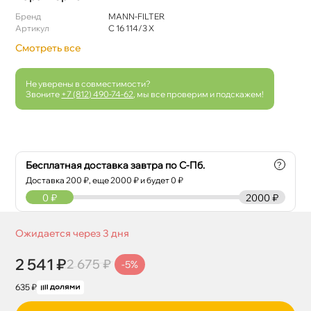
Бренд
MANN-FILTER
Артикул
C 16 114/3 Х
Смотреть все
Не уверены в совместимости?
Звоните
+7 (812) 490-74-62
, мы все проверим и подскажем!
Бесплатная доставка завтра по С-Пб.
?
Доставка
200
₽, еще
2000
₽ и будет 0 ₽
0
₽
2000 ₽
Ожидается через 3 дня
2 541 ₽
2 675 ₽
-5%
635 ₽