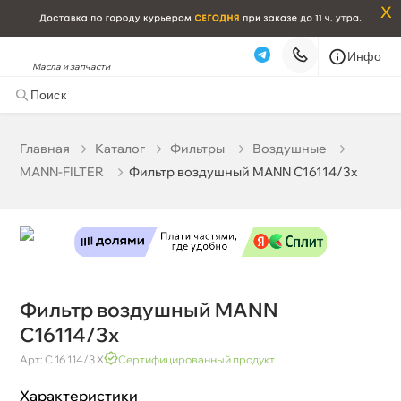
x
Инфо
Масла и запчасти
Фильтр воздушный MANN C16114/3x
2 541 ₽
корзину
2 675 ₽
Главная
Катало
Фильтры
оздушные
MANN-FILTER
Фильтр воздушный MANN C16114/3x
Бесплатная
Завтра, 09.08 (при заказе от 2000₽)
Срочная за 2 ч – 399 ₽
Сегодня, 09.08
Самовывоз
Сегодня
Карта
Список
Фильтр воздушный MANN
C16114/3x
Арт: C 16 114/3 Х
Сертифицированный продукт
Характеристики