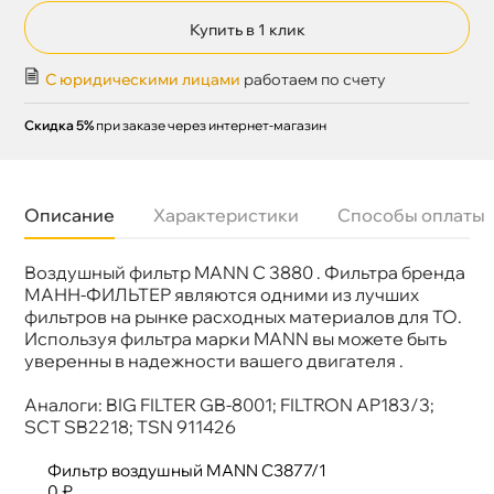
Купить в 1 клик
С юридическими лицами
работаем по счету
Скидка 5%
при заказе через интернет-магазин
Описание
Характеристики
Способы оплаты
оздушный фильтр MANN C 3880 . Фильтра бренда
Бренд
MANN-FILTER
Артикул
C 3877/1
МАНН-ФИЛЬТЕР являются одними из лучших
фильтров на рынке расходных материалов для ТО.
Используя фильтра марки MANN вы можете быть
уверенны в надежности вашего двигателя .
Аналоги: BIG FILTER GB-8001; FILTRON AP183/3;
SCT SB2218; TSN 911426
Фильтр воздушный MANN C3877/1
0 ₽