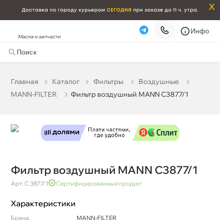
x
Инфо
Масла и запчасти
Фильтр воздушный MANN C3877/1
0 ₽
корзину
0 ₽
Главная
Катало
Фильтры
оздушные
MANN-FILTER
Фильтр воздушный MANN C3877/1
Бесплатная
Сегодня, 09.08 (при заказе от 2000₽)
Срочная за 2 ч – 399 ₽
Сегодня, 09.08
Самовывоз
Сегодня
Карта
Список
Фильтр воздушный MANN C3877/1
Арт: C 3877/1
Сертифицированный продукт
Характеристики
Бренд
MANN-FILTER