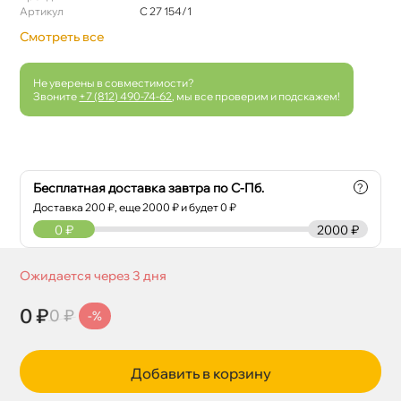
Артикул
C 27 154/1
Смотреть все
Не уверены в совместимости?
Звоните
+7 (812) 490-74-62
, мы все проверим и подскажем!
Бесплатная доставка завтра по С-Пб.
?
Доставка
200
₽, еще
2000
₽ и будет 0 ₽
0
₽
2000 ₽
Ожидается через 3 дня
0 ₽
0 ₽
-%
Добавить в корзину