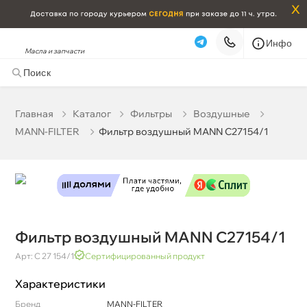
x
Инфо
Масла и запчасти
Фильтр воздушный MANN C27154/1
0 ₽
корзину
0 ₽
Главная
Катало
Фильтры
оздушные
MANN-FILTER
Фильтр воздушный MANN C27154/1
Бесплатная
Сегодня, 06.08 (при заказе от 2000₽)
Срочная за 2 ч – 399 ₽
Сегодня, 06.08
Самовывоз
Сегодня
Карта
Список
Фильтр воздушный MANN C27154/1
Арт: C 27 154/1
Сертифицированный продукт
Характеристики
Бренд
MANN-FILTER