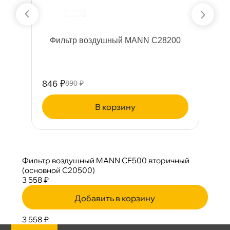
1
Фильтр воздушный MANN C28200
846 ₽
1
890 ₽
корзину
Фильтр воздушный MANN CF500 вторичный
(основной C20500)
3 558 ₽
Добавить в корзину
3 558 ₽