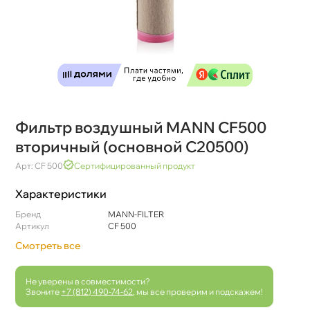
Фильтр воздушный MANN CF500
торичный (основной C20500)
Арт: CF 500
Сертифицированный продукт
Характеристики
Бренд
MANN-FILTER
Артикул
CF 500
Смотреть все
Не уверены в совместимости?
Звоните
+7 (812) 490-74-62
, мы все проверим и подскажем!