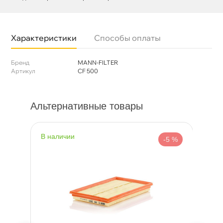
Характеристики
Способы оплаты
Бренд
MANN-FILTER
Артикул
CF 500
Альтернативные товары
наличии
н
%
-5 %