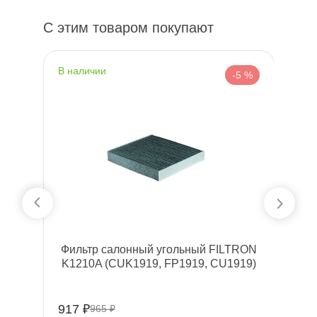
С этим товаром покупают
наличии
н
 %
-5 %
Фильтр салонный угольный FILTRON
K1210A (CUK1919, FP1919, CU1919)
917 ₽
65
965 ₽