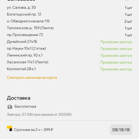
ул. Салова, д. 30
1 шт
Богатырский пр. 12
1 шт
н. Обводного канала 115
2 шт
Таллинское ш. 159 (Лента)
1 шт
пр.Просвещения 72
1 шт
Дунайский 27к1Б
Привезем завтра
пр.Науки 10к1 (2 этаж)
Привезем завтра
Ленинский пр. 92 к.1
Привезем завтра
Хасанская 17к1 (Лента)
Привезем завтра
Коллонтай 28 к.1
Привезем завтра
Смотреть наличие на карте
Доставка
Бесплатная
Завтра, 07.08 (при заказе от 2000₽)
08
:
18
:
17
Срочная за 2 ч – 399 ₽