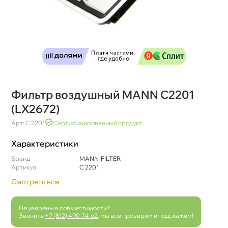
Фильтр воздушный MANN C2201
(LX2672)
Арт: C 2201
Сертифицированный продукт
Характеристики
Бренд
MANN-FILTER
Артикул
C 2201
Смотреть все
Не уверены в совместимости?
Звоните
+7 (812) 490-74-62
, мы все проверим и подскажем!