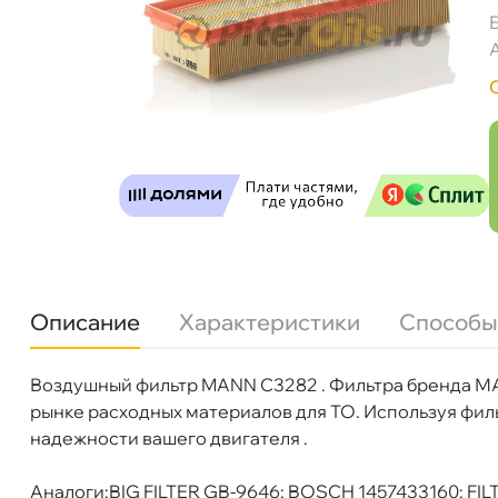
Описание
Характеристики
Способы
Фильтр воздушный MANN C3282 (SB 2196)
оздушный фильтр MANN C3282 . Фильтра бренда МА
Бренд
MANN-FILTER
рынке расходных материалов для ТО. Используя фи
Артикул
C 3282
надежности вашего двигателя .
Бесплатная
Завтр
Аналоги:BIG FILTER GB-9646; BOSCH 1457433160; FI