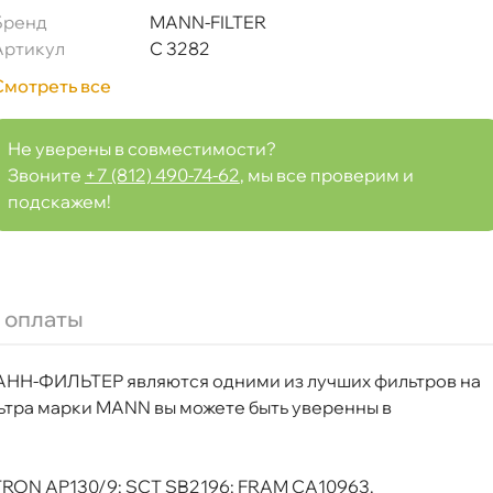
Бренд
MANN-FILTER
Артикул
C 3282
Смотреть все
Не уверены в совместимости?
Звоните
+7 (812) 490-74-62
, мы все проверим и
подскажем!
 оплаты
НН-ФИЛЬТЕР являются одними из лучших фильтров на
льтра марки MANN вы можете быть уверенны
Срочная за 2 ч – 399 ₽
а, 08.08 (при заказе от 2000₽)
LTRON AP130/9; SCT SB2196; FRAM CA10963.