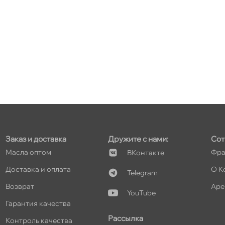
т
т
Заказ и доставка
Дружите с нами:
Сот
Масла оптом
Фра
Контакте
т
Доставка и оплата
О К
Telegram
озврат
Аре
YouTube
Гарантия качества
т
Рассылка
Контроль качества