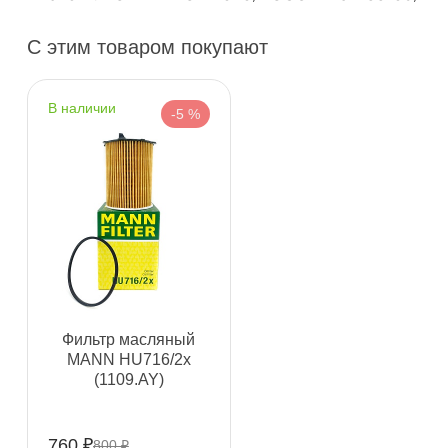
С этим товаром покупают
Самовывоз
Сегод
наличии
ул. Салова, д. 30
0 ш
-5 %
Пн-Пт
09.30 - 19.00
Сб-Вс
10.00 - 19.00
Сегодня, бесплатно
Богатырский пр. 12
1 ш
Пн–Вс
10:00 – 21:00
Сегодня, бесплатно
н. Обводного канала 115
1 ш
Фильтр масляный
Пн–Вс
10:00 – 21:00
MANN HU716/2x
Сегодня, бесплатно
(1109.AY)
пр.Науки 10к1 (2 этаж)
0 ш
760 ₽
800 ₽