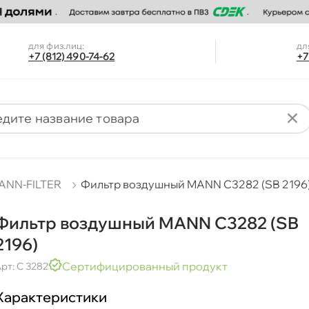
для физ.лиц:
дл
+7 (812) 490-74-62
+7
ANN-FILTER
Фильтр воздушный MANN C3282 (SB 2196
Фильтр воздушный MANN C3282 (SB
2196)
Сертифицированный продукт
рт: C 3282
Характеристики