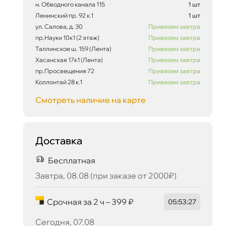
н. Обводного канала 115
1 шт
Ленинский пр. 92 к.1
1 шт
ул. Салова, д. 30
Привезем завтра
пр.Науки 10к1 (2 этаж)
Привезем завтра
Таллинское ш. 159 (Лента)
Привезем завтра
Хасанская 17к1 (Лента)
Привезем завтра
пр.Просвещения 72
Привезем завтра
Коллонтай 28 к.1
Привезем завтра
Смотреть наличие на карте
Доставка
Бесплатная
Завтра, 08.08 (при заказе от 2000₽)
Срочная за 2 ч – 399 ₽
05
:
53
:
27
Сегодня, 07.08