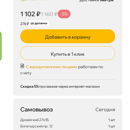
1 102 ₽
1 160 ₽
-5%
276 ₽
Добавить в корзину
Купить в 1 клик
С юридическими лицами
работаем по
счету
Скидка 5%
при заказе через интернет-магазин
1 102 ₽
корзину
1 160 ₽
Самовывоз
Сегодня
Дунайский 27к1Б
1 шт
Сегодня, 07.08
Богатырский пр. 12
1 шт