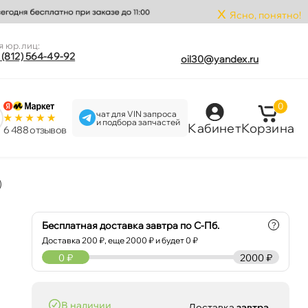
x
Ясно, понятно!
я юр.лиц:
 (812) 564-49-92
oil30@yandex.ru
0
чат для VIN запроса
и подбора запчастей
Кабинет
Корзина
6 488 отзыво
)
Бесплатная доставка завтра по С-Пб.
?
Доставка
200
₽, еще
2000
₽ и будет 0 ₽
0
₽
2000 ₽
наличии
Доставка
завтра