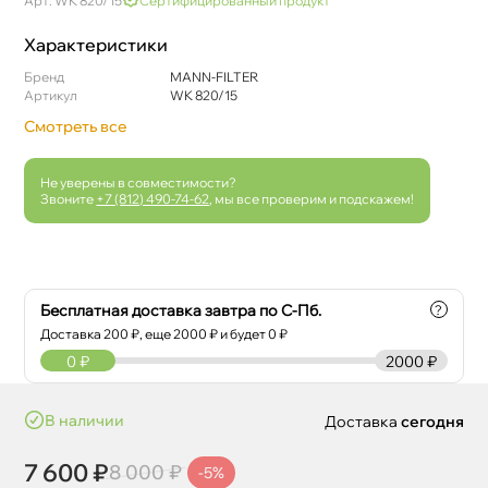
Арт: WK 820/15
Сертифицированный продукт
Характеристики
Бренд
MANN-FILTER
Артикул
WK 820/15
Смотреть все
Не уверены в совместимости?
Звоните
+7 (812) 490-74-62
, мы все проверим и подскажем!
Бесплатная доставка завтра по С-Пб.
?
Доставка
200
₽, еще
2000
₽ и будет 0 ₽
0
₽
2000 ₽
наличии
Доставка
сегодня
7 600 ₽
8 000 ₽
-5%