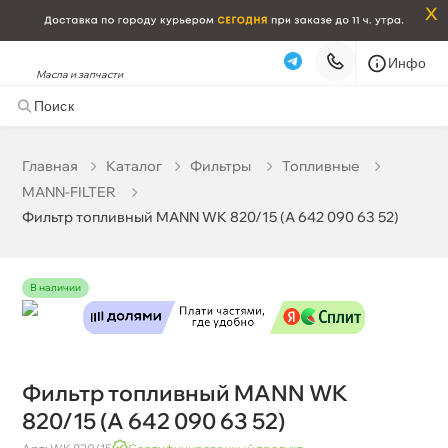
x
Инфо
Масла и запчасти
Фильтр топливный MANN WK 820/15 (A 642 090 63 52)
7 600 ₽
корзину
8 000 ₽
Главная
Катало
Фильтры
Топливные
MANN-FILTER
Бесплатная
Сегодня, 06.08 (при заказе от 2000₽)
Фильтр топливный MANN WK 820/15 (A 642 090 63 52)
Срочная за 2 ч – 399 ₽
Сегодня, 06.08
Самовывоз
Сегодня
наличии
Карта
Список
Фильтр топливный MANN WK
820/15 (A 642 090 63 52)