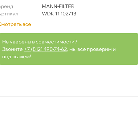
Бренд
MANN-FILTER
Артикул
WDK 11 102/13
Смотреть все
Не уверены в совместимости?
Срочная за 2 ч – 399 ₽
а, 06.08 (при заказе от 2000₽)
Звоните
+7 (812) 490-74-62
, мы все проверим и
подскажем!
ня
т
т