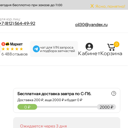
x
Ясно, понятно!
для юр.лиц:
+7 (812) 564-49-92
oil30@yandex.ru
0
чат для VIN запроса
и подбора запчастей
Кабинет
Корзина
6 488 отзыво
Бесплатная доставка завтра по С-Пб.
?
Доставка
200
₽, еще
2000
₽ и будет 0 ₽
0
₽
2000 ₽
Ожидается через 3 дня