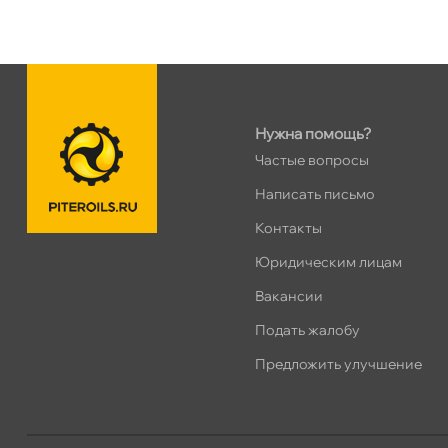
н. Обводного канала 115
0 ш
Пн–Вс
10:00 – 21:00
Сегодня, бесплатно
Нужна помощь?
пр.Науки 10к1 (2 этаж)
0 ш
Частые вопросы
ПН–ВС
10:00 – 21:00
Сегодня, бесплатно
Написать письмо
Контакты
Ленинский пр. 92 к.1
0 ш
Юридическим лицам
ПН–ВС
10:00 – 21:00
акансии
Сегодня, бесплатно
Подать жалобу
Дунайский 27к1Б
0 ш
Предложить улучшение
ПН–ВС
10:00 – 21:00
Сегодня, бесплатно