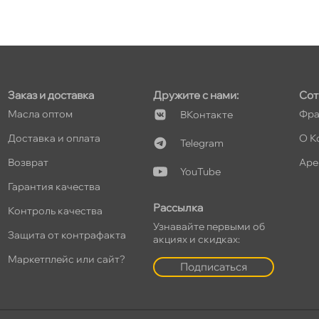
т
Заказ и доставка
Дружите с нами:
Сот
т
Масла оптом
Фра
Контакте
Доставка и оплата
О К
Telegram
озврат
Аре
YouTube
т
Гарантия качества
Рассылка
Контроль качества
Узнавайте первыми о
Защита от контрафакта
акциях и скидках:
т
Маркетплейс или сайт?
Подписаться