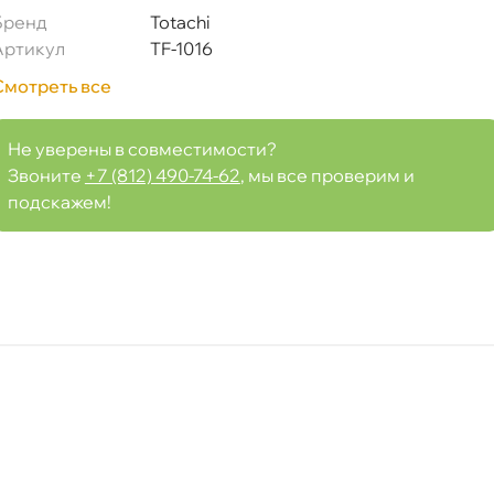
Бренд
Totachi
)
Артикул
TF-1016
Смотреть все
Не уверены в совместимости?
Срочная за 2 ч – 399 ₽
я, 07.08 (при заказе от 2000₽)
Звоните
+7 (812) 490-74-62
, мы все проверим и
подскажем!
ня
т
т