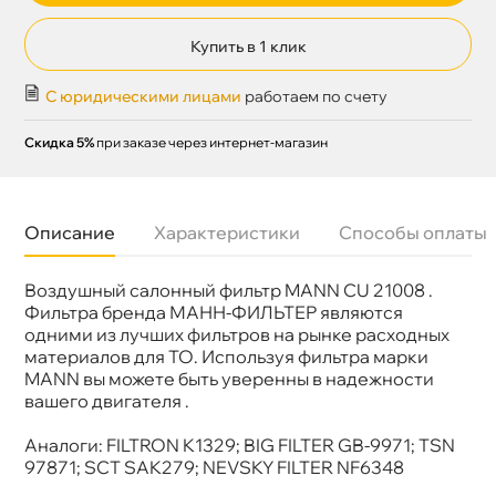
Купить в 1 клик
С юридическими лицами
работаем по счету
Скидка 5%
при заказе через интернет-магазин
Описание
Характеристики
Способы оплаты
оздушный салонный фильтр MANN CU 21008 .
Бренд
MANN-FILTER
Артикул
CU 21 005-2
Фильтра бренда МАНН-ФИЛЬТЕР являются
одними из лучших фильтров на рынке расходных
материалов для ТО. Используя фильтра марки
MANN вы можете быть уверенны в надежности
ашего двигателя .
Аналоги: FILTRON K1329; BIG FILTER GB-9971; TSN
97871; SCT SAK279; NEVSKY FILTER NF6348