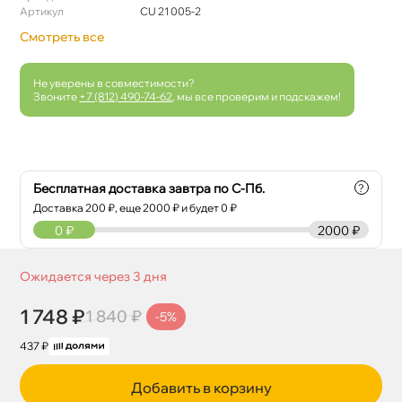
Артикул
CU 21 005-2
Смотреть все
Не уверены в совместимости?
Звоните
+7 (812) 490-74-62
, мы все проверим и подскажем!
Бесплатная доставка завтра по С-Пб.
?
Доставка
200
₽, еще
2000
₽ и будет 0 ₽
0
₽
2000 ₽
Ожидается через 3 дня
1 748 ₽
1 840 ₽
-5%
437 ₽
Добавить в корзину