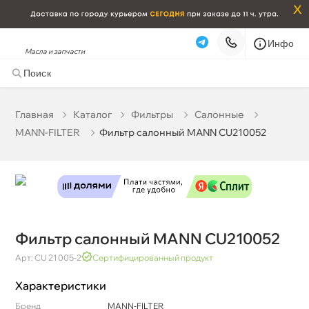
x
Инфо
Масла и запчасти
Фильтр салонный MANN CU210052
1 748 ₽
корзину
1 840 ₽
Главная
Катало
Фильтры
Салонные
MANN-FILTER
Фильтр салонный MANN CU210052
Бесплатная
Сегодня, 09.08 (при заказе от 2000₽)
Срочная за 2 ч – 399 ₽
Сегодня, 09.08
Самовывоз
Сегодня
Карта
Список
Фильтр салонный MANN CU210052
Арт: CU 21 005-2
Сертифицированный продукт
Характеристики
Бренд
MANN-FILTER