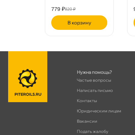
Сегодня, бесплатно
779 ₽
820 ₽
пр.Просвещения 72
0 ш
ину
корзину
Сегодня, бесплатно
Нужна помощь?
Частые вопросы
Написать письмо
Контакты
Юридическим лицам
акансии
Подать жалобу