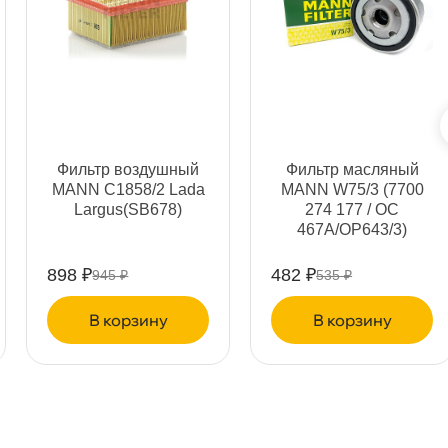
ня
т
Фильтр воздушный
Фильтр масляный
MANN C1858/2 Lada
MANN W75/3 (7700
т
Largus(SB678)
274 177 / OC
467A/OP643/3)
898 ₽
482 ₽
945 ₽
535 ₽
т
корзину
корзину
т