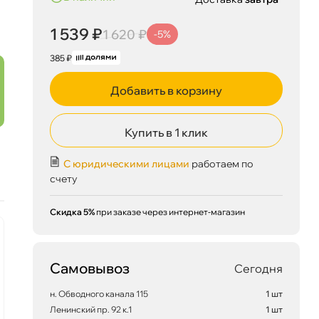
1 539 ₽
1 620 ₽
-5%
385 ₽
Добавить в корзину
Купить в 1 клик
С юридическими лицами
работаем по
счету
Скидка 5%
при заказе через интернет-магазин
наличии
наличии
-5 %
Самовывоз
Сегодня
н. Обводного канала 115
1 шт
Ленинский пр. 92 к.1
1 шт