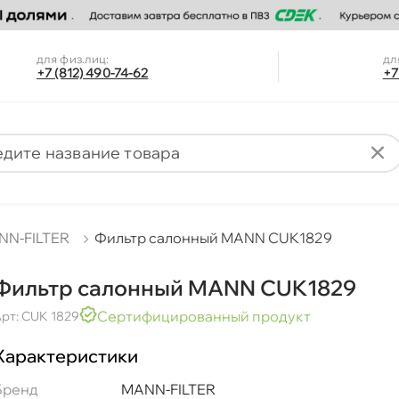
для физ.лиц:
дл
+7 (812) 490-74-62
+7
NN-FILTER
Фильтр салонный MANN CUK1829
Фильтр салонный MANN CUK1829
Сертифицированный продукт
рт: CUK 1829
Характеристики
Бренд
MANN-FILTER