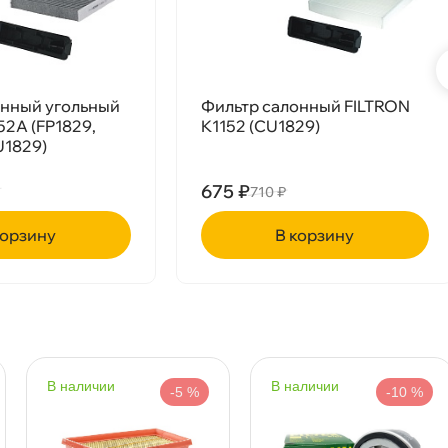
онный угольный
Фильтр салонный FILTRON
52A (FP1829,
K1152 (CU1829)
U1829)
675 ₽
710 ₽
рзину
корзину
наличии
наличии
-5 %
-10 %
Срочная за 2 ч – 399 ₽
а, 09.08 (при заказе от 2000₽)