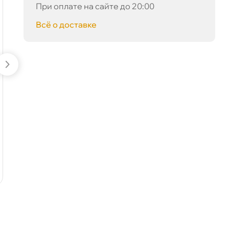
При оплате на сайте до 20:00
сё о доставке
LIQUI MOLY Molygen
Лукойл GENESIS
New Generation 5w40
ARMORTECH JP
(5л) 9055
5W30 (4л) 3149902
8910 ₽
3810 ₽
9379 ₽
4010 ₽
корзину
корзину