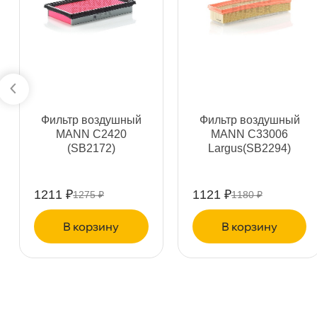
Самовывоз
Сегод
ул. Салова, д. 30
0 ш
Пн-Пт
09.30 - 19.00
Сб-Вс
10.00 - 19.00
Сегодня, бесплатно
Фильтр воздушный
Фильтр воздушный
MANN C2420
MANN C33006
Богатырский пр. 12
0 ш
(SB2172)
Largus(SB2294)
Пн–Вс
10:00 – 21:00
Сегодня, бесплатно
1211 ₽
1121 ₽
1275 ₽
1180 ₽
н. Обводного канала 115
1 ш
корзину
корзину
Пн–Вс
10:00 – 21:00
Сегодня, бесплатно
пр.Науки 10к1 (2 этаж)
0 ш
ПН–ВС
10:00 – 21:00