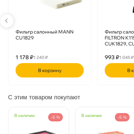
Фильтр салонный MANN
Фильтр сал
CU1829
FILTRON K11
CUK1829, C
1 178 ₽
993 ₽
1 240 ₽
1 045 ₽
корзину
ко
Фильтр салонный MANN CUK1829
С этим товаром покупают
наличии
наличии
-5 %
-5 %
Бесплатная
Завтр