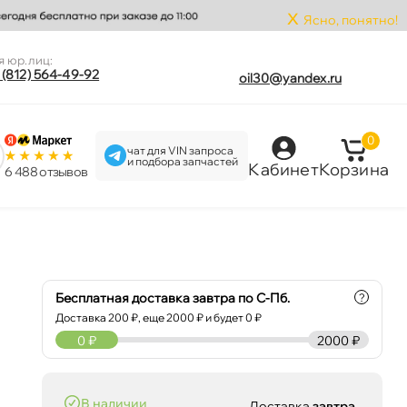
x
Ясно, понятно!
я юр.лиц:
 (812) 564-49-92
oil30@yandex.ru
0
чат для VIN запроса
и подбора запчастей
Кабинет
Корзина
6 488 отзыво
Бесплатная доставка завтра по С-Пб.
?
Доставка
200
₽, еще
2000
₽ и будет 0 ₽
0
₽
2000 ₽
наличии
Доставка
завтра