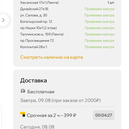
Хасанская 17к1 (Лента)
1 шт
Дунайский 27к1Б
Привезем завтра
ул. Салова, д. 30
Привезем завтра
Богатырский пр. 12
Привезем завтра
пр.Науки 10к1 (2 этаж)
Привезем завтра
Фильтр салонный угольный
Фильтр сал
Таллинское ш. 159 (Лента)
Привезем завтра
BIG FILTER GB9906/C
LCG204/182
пр.Просвещения 72
Привезем завтра
(CUK1829, FP1829, CU1829)
Коллонтай 28 к.1
Привезем завтра
1 107 ₽
675 ₽
1 165 ₽
710 ₽
Смотреть наличие на карте
корзину
ко
Доставка
1 539 ₽
корзину
1 620 ₽
Бесплатная
Завтра, 09.08 (при заказе от 2000₽)
наличии
наличии
-5 %
-5 %
Срочная за 2 ч – 399 ₽
00
:
04
:
27
Сегодня, 08.08
Сегодня, 08.08