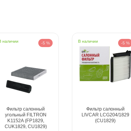
т
наличии
наличии
-5 %
-5 %
т
т
Фильтр салонный
Фильтр салонный
угольный FILTRON
LIVCAR LCG204/1829
т
K1152A (FP1829,
(CU1829)
CUK1829, CU1829)