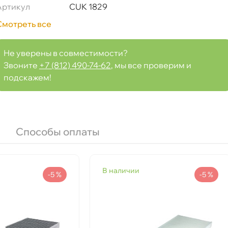
Артикул
CUK 1829
Смотреть все
Не уверены в совместимости?
Звоните
+7 (812) 490-74-62
, мы все проверим и
подскажем!
Способы оплаты
наличии
-5 %
-5 %