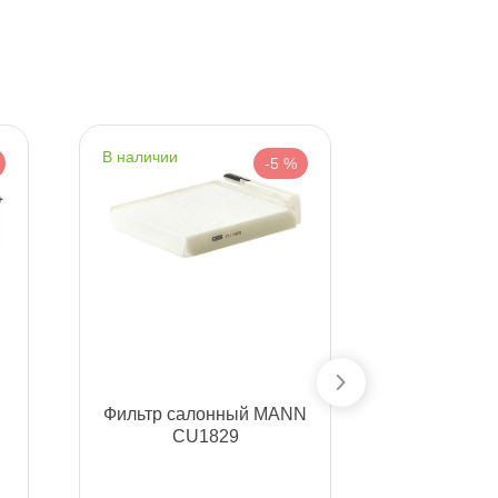
наличии
наличии
-5 %
Фильтр салонный MANN
Фильтр с
CU1829
CU2545