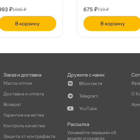
993 ₽
675 ₽
1045 ₽
710 ₽
т
корзину
корзину
Заказ и доставка
Дружите с нами:
Сот
Масла оптом
Фра
Контакте
Доставка и оплата
О К
Telegram
озврат
Аре
YouTube
Гарантия качества
Рассылка
Контроль качества
Узнавайте первыми о
Защита от контрафакта
акциях и скидках: