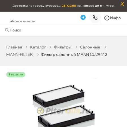
x
Инфо
Масла и запчасти
Фильтр салонный MANN CU29412
2 328 ₽
корзину
2 450 ₽
Главная
Катало
Фильтры
Салонные
MANN-FILTER
Фильтр салонный MANN CU29412
Бесплатная
Сегодня, 09.08 (при заказе от 2000₽)
Срочная за 2 ч – 399 ₽
Сегодня, 09.08
наличии
Самовывоз
Сегодня
Карта
Список