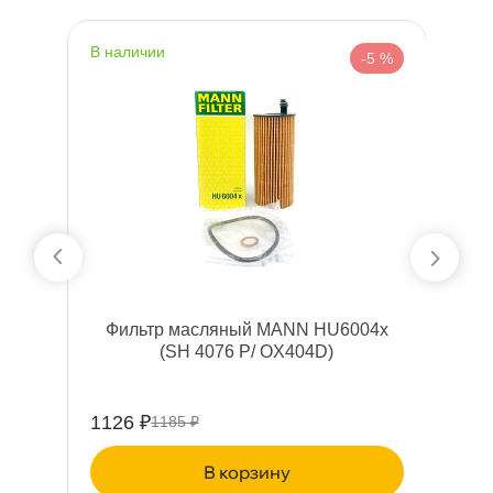
наличии
 %
-5 %
Фильтр масляный MANN HU6004x
(SH 4076 P/ OX404D)
1126 ₽
1185 ₽
корзину