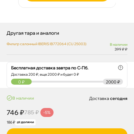
Другая тара и аналоги
Фильтр салонный IBERIS IB772064 (CU 25003)
наличии
399 ₽ ₽
Бесплатная доставка завтра по С-Пб.
?
Доставка
200
₽, еще
2000
₽ и будет 0 ₽
0
₽
2000 ₽
наличии
Доставка
сегодня
746 ₽
785 ₽
-5%
186 ₽