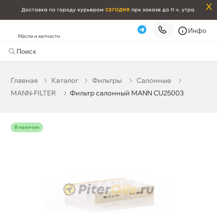
x
Инфо
Масла и запчасти
Фильтр салонный MANN CU25003
746 ₽
корзину
785 ₽
Главная
Катало
Фильтры
Салонные
MANN-FILTER
Фильтр салонный MANN CU25003
Бесплатная
Сегодня, 09.08 (при заказе от 2000₽)
Срочная за 2 ч – 399 ₽
Сегодня, 09.08
наличии
Самовывоз
Сегодня
Карта
Список