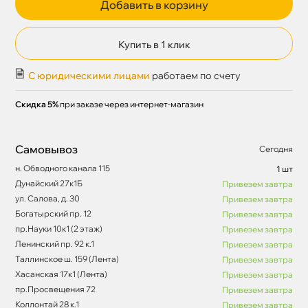
Добавить в корзину
Купить в 1 клик
С юридическими лицами
работаем по счету
Скидка 5%
при заказе через интернет-магазин
Самовывоз
Сегодня
н. Обводного канала 115
1 шт
Дунайский 27к1Б
Привезем завтра
ул. Салова, д. 30
Привезем завтра
Богатырский пр. 12
Привезем завтра
пр.Науки 10к1 (2 этаж)
Привезем завтра
Ленинский пр. 92 к.1
Привезем завтра
Таллинское ш. 159 (Лента)
Привезем завтра
Хасанская 17к1 (Лента)
Привезем завтра
пр.Просвещения 72
Привезем завтра
Коллонтай 28 к.1
Привезем завтра