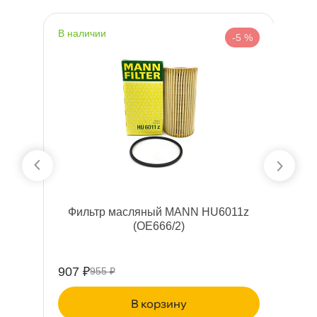
наличии
н
 %
-5 %
2z
Фильтр масляный MANN HU6011z
(OE666/2)
907 ₽
40
955 ₽
корзину