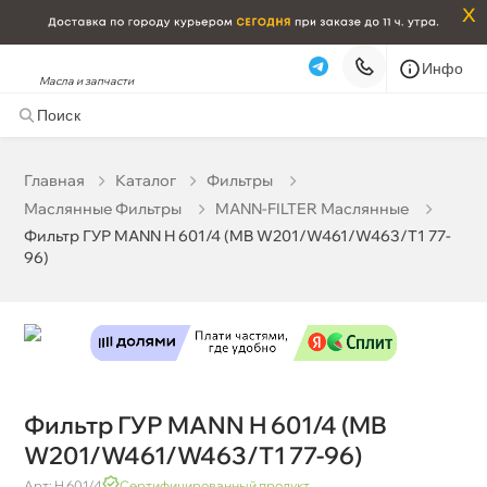
x
Инфо
Масла и запчасти
Фильтр ГУР MANN H 601/4 (MB W201/W461/W463/T1
77-96)
0 ₽
корзину
0 ₽
Главная
Катало
Фильтры
Маслянные Фильтры
MANN-FILTER Маслянные
Бесплатная
Завтра, 07.08 (при заказе от 2000₽)
Фильтр ГУР MANN H 601/4 (MB W201/W461/W463/T1 77-
96)
Срочная за 2 ч – 399 ₽
Сегодня, 07.08
Самовывоз
Сегодня
Карта
Список
Фильтр ГУР MANN H 601/4 (MB
W201/W461/W463/T1 77-96)
Арт: H 601/4
Сертифицированный продукт