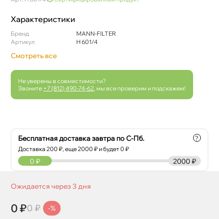
Характеристики
Бренд
MANN-FILTER
Артикул
H 601/4
Смотреть все
Не уверены в совместимости?
Звоните
+7 (812) 490-74-62
, мы все проверим и подскажем!
Бесплатная доставка завтра по С-Пб.
?
Доставка
200
₽, еще
2000
₽ и будет 0 ₽
0
₽
2000 ₽
Ожидается через 3 дня
0 ₽
0 ₽
-%