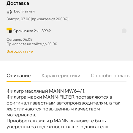
Доставка
Бесплатная
Завтра, 07.08 (при заказе от 2000₽)
Срочная за 2 ч – 399 ₽
Сегодня, 06.08
При оплате на сайте до 20:00
сё о доставке
Описание
Характеристики
Способы оплаты
Фильтр масляный MANN MW64/1.
Бренд
MANN-FILTER
Артикул
MW 64/1
Фильтра марки MANN-FILTER поставляются
оригинал известным автопроизводителям, а так
же отличаются повышенным качеством
материалов.
Приобретая фильтр MANN вы можете быть
уверенны за надежность вашего двигателя.