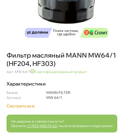
Фильтр масляный MANN MW64/1
(HF204, HF303)
Арт: MW 64/1
Сертифицированный продукт
Характеристики
Бренд
MANN-FILTER
Артикул
MW 64/1
Смотреть все
Не уверены в совместимости?
Звоните
+7 (812) 490-74-62
, мы все проверим и подскажем!