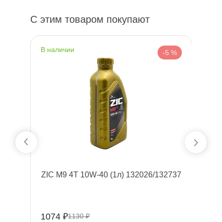
С этим товаром покупают
наличии
н
 %
-5 %
T
ZIC M9 4T 10W-40 (1л) 132026/132737
B
1074 ₽
66
1130 ₽