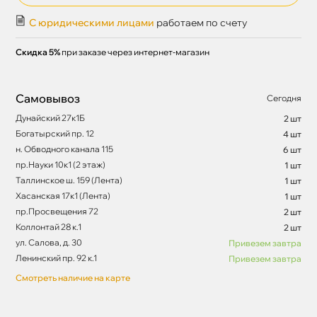
С юридическими лицами
работаем по счету
Скидка 5%
при заказе через интернет-магазин
Самовывоз
Сегодня
Дунайский 27к1Б
2 шт
Богатырский пр. 12
4 шт
н. Обводного канала 115
6 шт
пр.Науки 10к1 (2 этаж)
1 шт
Таллинское ш. 159 (Лента)
1 шт
Хасанская 17к1 (Лента)
1 шт
пр.Просвещения 72
2 шт
Коллонтай 28 к.1
2 шт
ул. Салова, д. 30
Привезем завтра
Ленинский пр. 92 к.1
Привезем завтра
Смотреть наличие на карте