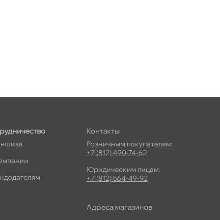
рудничество
Контакты
ншиза
Розничным покупателям:
+7 (812) 490-74-62
омпании
Юридическим лицам:
ндодателям
+7 (812) 564-49-92
Адреса магазино