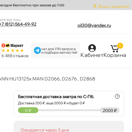
x
Ясно, понятно!
для юр.лиц:
+7 (812) 564-49-92
oil30@yandex.ru
0
чат для VIN запроса
и подбора запчастей
Кабинет
Корзина
6 488 отзыво
NN HU13125x MAN D2066, D2676 , D2868
Бесплатная доставка завтра по С-Пб.
?
Доставка
200
₽, еще
2000
₽ и будет 0 ₽
0
₽
2000 ₽
Ожидается через 3 дня