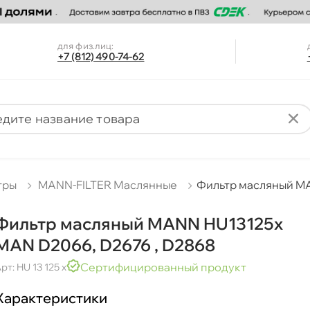
для физ.лиц:
+7 (812) 490-74-62
тры
MANN-FILTER Маслянные
Фильтр масляный MA
Фильтр масляный MANN HU13125x
MAN D2066, D2676 , D2868
Сертифицированный продукт
рт: HU 13 125 x
Характеристики