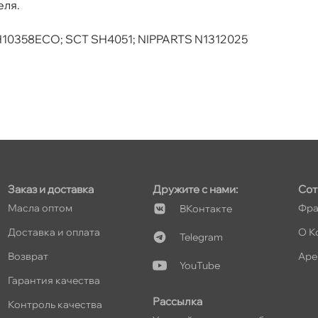
еля.
H10358ECO; SCT SH4051; NIPPARTS N1312025
т
т
Заказ и доставка
Дружите с нами:
Сот
Масла оптом
Фра
Контакте
т
Доставка и оплата
О К
Telegram
озврат
Аре
YouTube
Гарантия качества
Рассылка
т
Контроль качества