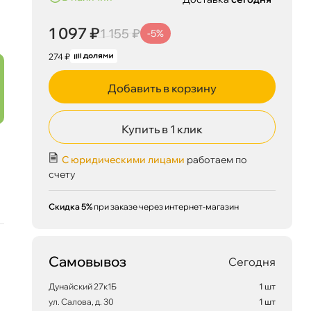
1 097 ₽
1 155 ₽
-5%
274 ₽
Добавить в корзину
Купить в 1 клик
С юридическими лицами
работаем по
счету
Скидка 5%
при заказе через интернет-магазин
Самовывоз
Сегодня
Дунайский 27к1Б
1 шт
ул. Салова, д. 30
1 шт