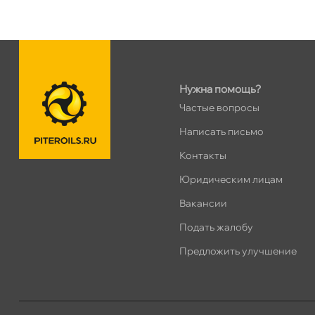
Таллинское ш. 159 (Лента)
0 ш
ПН–ВС
10:00 – 21:00
Сегодня, бесплатно
Нужна помощь?
Хасанская 17к1 (Лента)
0 ш
ПН–ВС
10:00 – 21:00
Частые вопросы
Сегодня, бесплатно
Написать письмо
Контакты
пр.Просвещения 72
1 ш
Юридическим лицам
Сегодня, бесплатно
акансии
Подать жалобу
Коллонтай 28 к.1
0 ш
Сегодня, бесплатно
Предложить улучшение