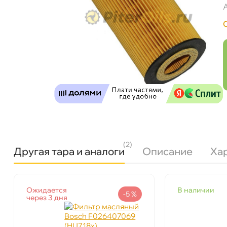
(2)
Другая тара и аналоги
Описание
Ха
Бренд
MANN-FILTER
Ожидается
наличии
Артикул
HU 718 x
-5 %
через 3 дня