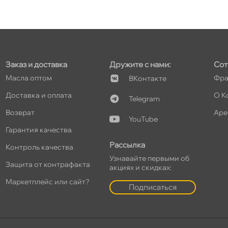
т
Заказ и доставка
Дружите с нами:
Сот
т
Масла оптом
Фра
Контакте
Доставка и оплата
О К
Telegram
озврат
Аре
YouTube
т
Гарантия качества
Рассылка
Контроль качества
Узнавайте первыми о
Защита от контрафакта
т
акциях и скидках:
Маркетплейс или сайт?
Подписаться