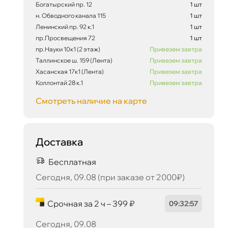
Богатырский пр. 12
1 шт
1 097 ₽
корзину
1 155 ₽
н. Обводного канала 115
1 шт
Ленинский пр. 92 к.1
1 шт
пр.Просвещения 72
1 шт
пр.Науки 10к1 (2 этаж)
Привезем завтра
Таллинское ш. 159 (Лента)
Привезем завтра
Сегодня, 09.08
Хасанская 17к1 (Лента)
Привезем завтра
Коллонтай 28 к.1
Привезем завтра
Смотреть наличие на карте
Доставка
Бесплатная
Сегодня, 09.08 (при заказе от 2000₽)
Срочная за 2 ч – 399 ₽
09
:
32
:
56
Сегодня, 09.08