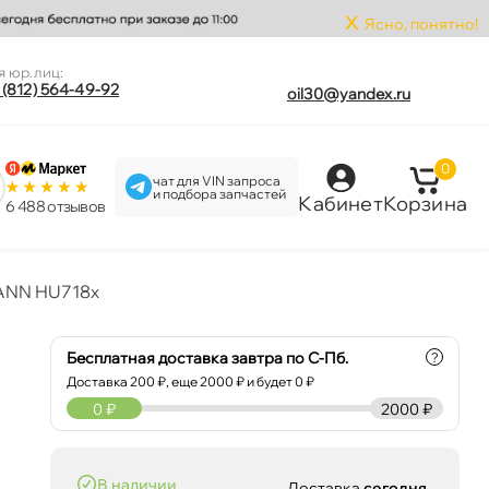
x
Ясно, понятно!
я юр.лиц:
 (812) 564-49-92
oil30@yandex.ru
0
чат для VIN запроса
и подбора запчастей
Кабинет
Корзина
6 488 отзыво
ANN HU718x
Бесплатная доставка завтра по С-Пб.
?
Доставка
200
₽, еще
2000
₽ и будет 0 ₽
0
₽
2000 ₽
наличии
Доставка
сегодня