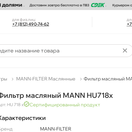
для физ.лиц:
дл
+7 (812) 490-74-62
+7
тры
MANN-FILTER Маслянные
Фильтр масляный M
Фильтр масляный MANN HU718x
Сертифицированный продукт
рт: HU 718 x
Характеристики
Бренд
MANN-FILTER