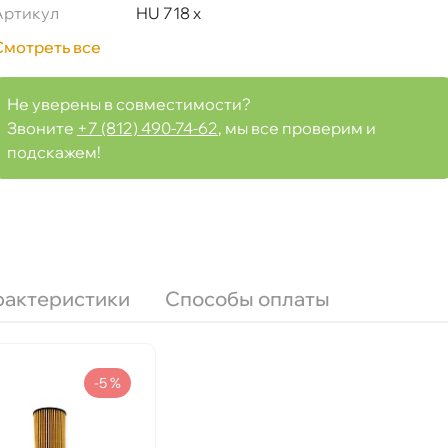
Артикул
HU 718 x
Смотреть все
Не уверены в совместимости?
Звоните
+7 (812) 490-74-62
, мы все проверим и
подскажем!
рактеристики
Способы оплаты
-5 %