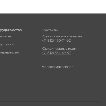
рудничество
Контакты
ншиза
Розничным покупателям:
+7 (812) 490-74-62
омпании
Юридическим лицам:
ндодателям
+7 (812) 564-49-92
Адреса магазино