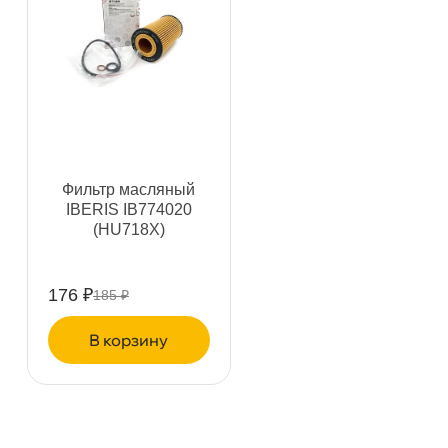
н. Обводного канала 115
1 ш
Пн–Вс
10:00 – 21:00
Сегодня, бесплатно
пр.Науки 10к1 (2 этаж)
0 ш
ПН–ВС
10:00 – 21:00
Сегодня, бесплатно
Фильтр масляный
IBERIS IB774020
(HU718X)
Ленинский пр. 92 к.1
1 ш
ПН–ВС
10:00 – 21:00
176 ₽
185 ₽
Сегодня, бесплатно
корзину
Дунайский 27к1Б
1 ш
ПН–ВС
10:00 – 21:00
Сегодня, бесплатно