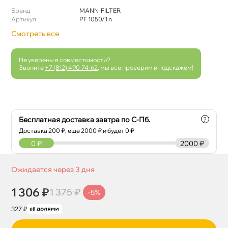
Бренд
MANN-FILTER
Артикул
РF 1050/1 n
Смотреть все
Не уверены в совместимости?
Звоните
+7 (812) 490-74-62
, мы все проверим и подскажем!
Бесплатная доставка завтра по С-Пб.
?
Доставка
200
₽, еще
2000
₽ и будет 0 ₽
0
₽
2000 ₽
Ожидается через 3 дня
1 306 ₽
1 375 ₽
-5%
327 ₽