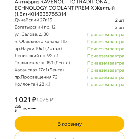
Антифриз RAVENOL TTC TRADITIONAL
ECHNOLOGY COOLANT PREMIX Желтый
(1,5л) 4014835755314
Дунайский 27к1Б
2 шт
Богатырский пр. 12
3 шт
ул. Салова, д. 30
Привезем завтра
н. Обводного канала 115
Привезем завтра
пр.Науки 10к1 (2 этаж)
Привезем завтра
Ленинский пр. 92 к.1
Привезем завтра
Таллинское ш. 159 (Лента)
Привезем завтра
Хасанская 17к1 (Лента)
Привезем завтра
пр.Просвещения 72
Привезем завтра
Коллонтай 28 к.1
Привезем завтра
1 021 ₽
1 075 ₽
255
₽
корзину