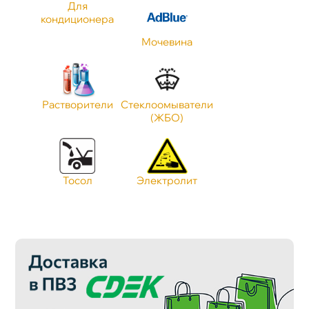
Для
Тип масла
кондиционера
Мочевина
Объем
Растворители
Стеклоомыватели
Применение
(ЖБО)
Стандарт JASO
Тосол
Электролит
Класс Антифриза
Тип Антифриза