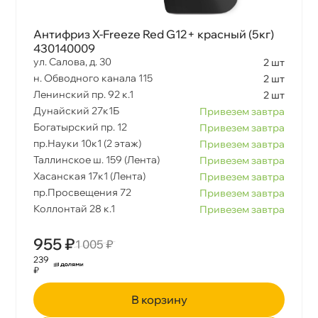
Антифриз X-Freeze Red G12+ красный (5кг)
430140009
ул. Салова, д. 30
2 шт
н. Обводного канала 115
2 шт
Ленинский пр. 92 к.1
2 шт
Дунайский 27к1Б
Привезем завтра
Богатырский пр. 12
Привезем завтра
пр.Науки 10к1 (2 этаж)
Привезем завтра
Таллинское ш. 159 (Лента)
Привезем завтра
Хасанская 17к1 (Лента)
Привезем завтра
пр.Просвещения 72
Привезем завтра
Коллонтай 28 к.1
Привезем завтра
955 ₽
1 005 ₽
239
₽
корзину