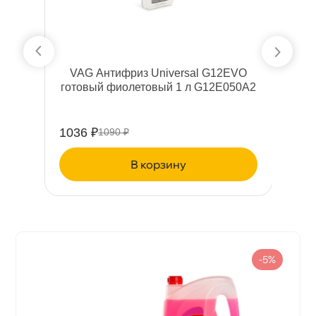
n
VAG Антифриз Universal G12EVO
отовый фиолетовый 1 л G12E050A2
1036 ₽
2
1090 ₽
корзину
-5%