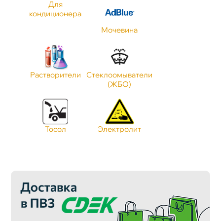
Для
Тип масла
кондиционера
Мочевина
Объем
Растворители
Стеклоомыватели
Применение
(ЖБО)
Стандарт JASO
Тосол
Электролит
Класс Антифриза
Тип Антифриза