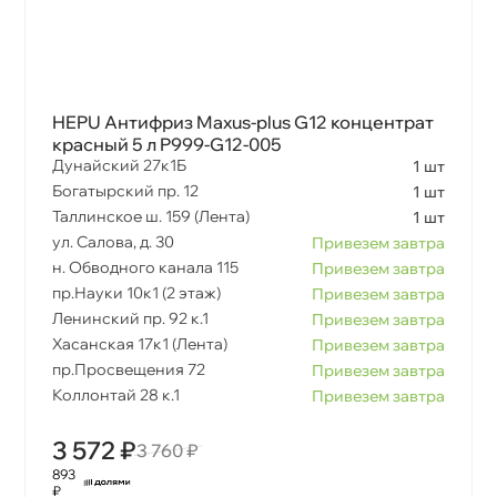
HEPU Антифриз Maxus-plus G12 концентрат
красный 5 л P999-G12-005
Дунайский 27к1Б
1 шт
Богатырский пр. 12
1 шт
Таллинское ш. 159 (Лента)
1 шт
ул. Салова, д. 30
Привезем завтра
н. Обводного канала 115
Привезем завтра
пр.Науки 10к1 (2 этаж)
Привезем завтра
Ленинский пр. 92 к.1
Привезем завтра
Хасанская 17к1 (Лента)
Привезем завтра
пр.Просвещения 72
Привезем завтра
Коллонтай 28 к.1
Привезем завтра
3 572 ₽
3 760 ₽
893
₽