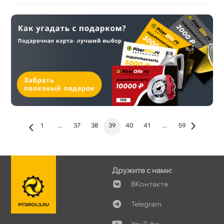
1
...
37
38
39
40
41
...
59
Дружите с нами:
Контакте
Telegram