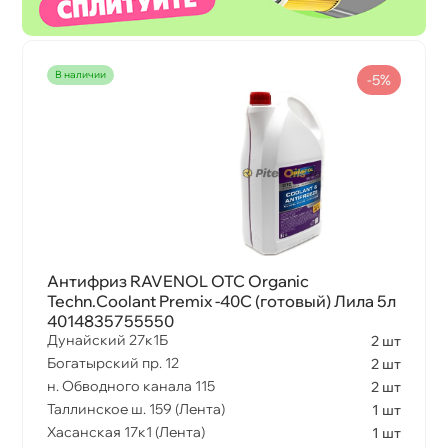
наличии
-5%
Антифриз RAVENOL OTC Organic
Techn.Coolant Premix -40C (готовый) Лила 5л
4014835755550
Дунайский 27к1Б
2 шт
Богатырский пр. 12
2 шт
н. Обводного канала 115
2 шт
Таллинское ш. 159 (Лента)
1 шт
Хасанская 17к1 (Лента)
1 шт