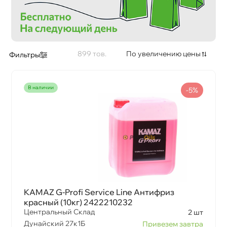
899
По увеличению цены
Фильтры
наличии
-5%
KAMAZ G-Profi Service Line Антифриз
красный (10кг) 2422210232
Центральный Склад
2 шт
Дунайский 27к1Б
Привезем завтра