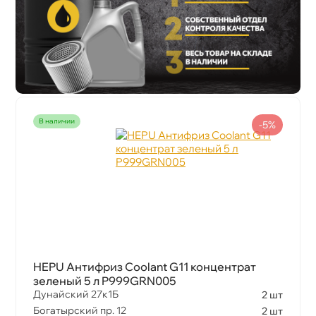
наличии
-5%
HEPU Антифриз Coolant G11 концентрат
зеленый 5 л P999GRN005
Дунайский 27к1Б
2 шт
Богатырский пр. 12
2 шт