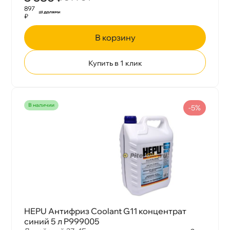
897
₽
корзину
Купить в 1 клик
наличии
-5%
HEPU Антифриз Coolant G11 концентрат
синий 5 л P999005