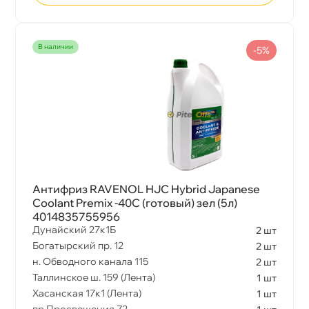
наличии
-5%
Антифриз RAVENOL HJC Hybrid Japanese
Coolant Premix -40C (готовый) зел (5л)
4014835755956
Дунайский 27к1Б
2 шт
Богатырский пр. 12
2 шт
н. Обводного канала 115
2 шт
Таллинское ш. 159 (Лента)
1 шт
Хасанская 17к1 (Лента)
1 шт
пр.Просвещения 72