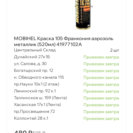
MOBIHEL Краска 105 Франкония аэрозоль
металлик (520мл) 41977102A
Центральный Склад
2 шт
Дунайский 27к1Б
Привезем завтра
ул. Салова, д. 30
Привезем завтра
Богатырский пр. 12
Привезем завтра
н. Обводного канала 115
Привезем завтра
пр.Науки 10к1 (2 этаж)
Привезем завтра
Ленинский пр. 92 к.1
Привезем завтра
Таллинское ш. 159 (Лента)
Привезем завтра
Хасанская 17к1 (Лента)
Привезем завтра
пр.Просвещения 72
Привезем завтра
Коллонтай 28 к.1
Привезем завтра
480 ₽
505 ₽