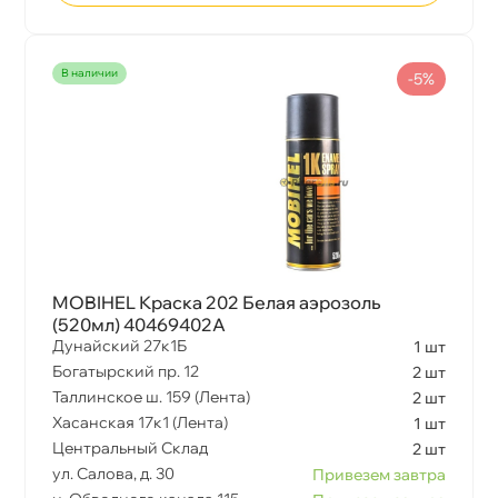
наличии
-5%
MOBIHEL Краска 202 Белая аэрозоль
(520мл) 40469402A
Дунайский 27к1Б
1 шт
Богатырский пр. 12
2 шт
Таллинское ш. 159 (Лента)
2 шт
Хасанская 17к1 (Лента)
1 шт
Центральный Склад
2 шт
ул. Салова, д. 30
Привезем завтра