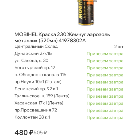
MOBIHEL Краска 230 Жемчуг аэрозоль
металлик (520мл) 41978302A
Центральный Склад
2 шт
Дунайский 27к1Б
Привезем завтра
ул. Салова, д. 30
Привезем завтра
Богатырский пр. 12
Привезем завтра
н. Обводного канала 115
Привезем завтра
пр.Науки 10к1 (2 этаж)
Привезем завтра
Ленинский пр. 92 к.1
Привезем завтра
Таллинское ш. 159 (Лента)
Привезем завтра
Хасанская 17к1 (Лента)
Привезем завтра
пр.Просвещения 72
Привезем завтра
Коллонтай 28 к.1
Привезем завтра
480 ₽
505 ₽