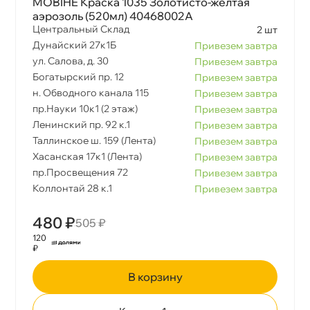
MOBIHE Краска 1035 Золотисто-желтая
аэрозоль (520мл) 40468002A
Центральный Склад
2 шт
Дунайский 27к1Б
Привезем завтра
ул. Салова, д. 30
Привезем завтра
Богатырский пр. 12
Привезем завтра
н. Обводного канала 115
Привезем завтра
пр.Науки 10к1 (2 этаж)
Привезем завтра
Ленинский пр. 92 к.1
Привезем завтра
Таллинское ш. 159 (Лента)
Привезем завтра
Хасанская 17к1 (Лента)
Привезем завтра
пр.Просвещения 72
Привезем завтра
Коллонтай 28 к.1
Привезем завтра
480 ₽
505 ₽
120
₽
корзину