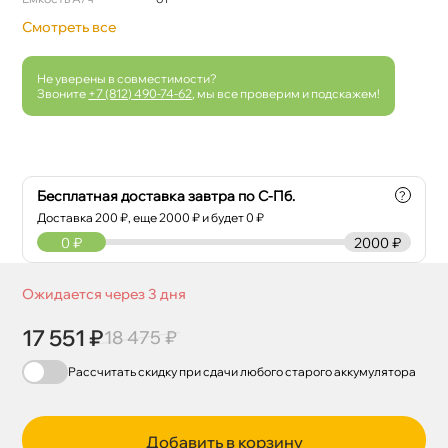
Смотреть все
Не уверены в совместимости?
Звоните
+7 (812) 490-74-62
, мы все проверим и подскажем!
Бесплатная доставка завтра по С-Пб.
?
Доставка
200
₽, еще
2000
₽ и будет 0 ₽
0
₽
2000 ₽
Ожидается через 3 дня
17 551 ₽
18 475 ₽
Рассчитать скидку при сдачи
любого
старого аккумулятора
Добавить в корзину