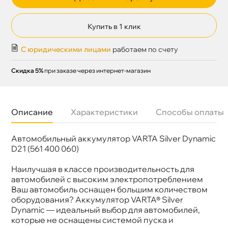
Купить в 1 клик
С юридическими лицами
работаем по счету
Скидка 5%
при заказе через интернет-магазин
Описание
Характеристики
Способы оплаты
Автомобильный аккумулятор VARTA Silver Dynamic
Бренд
VARTA
Артикул
561 400 060 316 2
D21 (561 400 060)
Напряжение
12V
Размер
242x175x175
Наилучшая в классе производительность для
аккумулятора
автомобилей с высоким электропотреблением
Емкость А/ч
61
аш автомобиль оснащен большим количеством
Ток холодной
600A
прокрутки
оборудования? Аккумулятор VARTA® Silver
Гарантия
2 года
Dynamic — идеальный выбор для автомобилей,
которые не оснащены системой пуска и