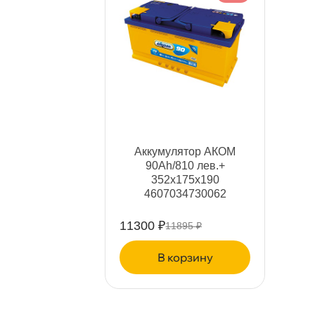
н. Обводного канала 115
0 ш
Пн–Вс
10:00 – 21:00
Сегодня, бесплатно
пр.Науки 10к1 (2 этаж)
0 ш
ПН–ВС
10:00 – 21:00
Сегодня, бесплатно
Аккумулятор АКОМ
Ленинский пр. 92 к.1
0 ш
90Ah/810 лев.+
ПН–ВС
10:00 – 21:00
352x175x190
Сегодня, бесплатно
4607034730062
11300 ₽
11895 ₽
Дунайский 27к1Б
0 ш
ПН–ВС
10:00 – 21:00
корзину
Сегодня, бесплатно
Таллинское ш. 159 (Лента)
0 ш