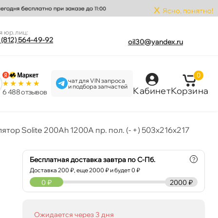
x
Ясно, понятно!
я юр.лиц:
 (812) 564-49-92
oil30@yandex.ru
0
чат для VIN запроса
и подбора запчастей
Кабинет
Корзина
6 488 отзыво
тор Solite 200Ah 1200A пр. пол. (- +) 503x216x217
Бесплатная доставка завтра по С-Пб.
?
Доставка
200
₽, еще
2000
₽ и будет 0 ₽
0
₽
2000 ₽
Ожидается через 3 дня