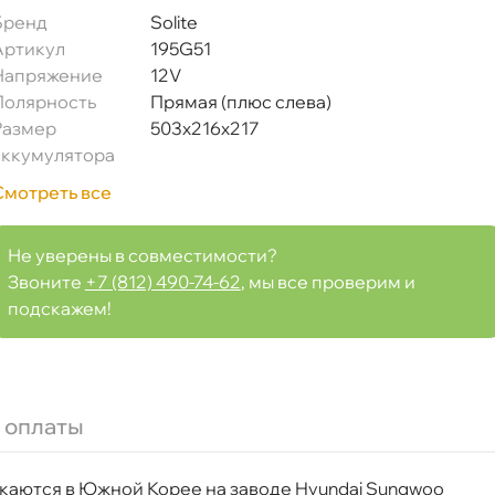
Бренд
Solite
Артикул
195G51
Напряжение
12V
Полярность
Прямая (плюс слева)
Размер
503x216x217
аккумулятора
Смотреть все
Не уверены в совместимости?
Звоните
+7 (812) 490-74-62
, мы все проверим и
подскажем!
 оплаты
скаются в Южной Корее на заводе Hyundai Sungwoo
+) 503x216x217