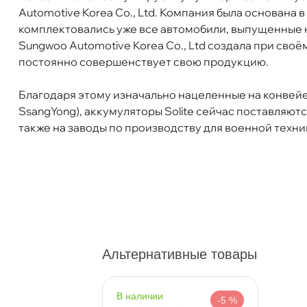
Automotive Korea Co., Ltd. Компания была основана в 
Артикул
195G51
комплектовались уже все автомобили, выпущенные н
Напряжение
12V
Sungwoo Automotive Korea Co., Ltd создала при сво
Полярность
Прямая (плюс слева)
постоянно совершенствует свою продукцию.
Размер
503x216x217
Бесплатная
аккумулятора
Завтр
Благодаря этому изначально нацеленные на конвейе
Емкость А/ч
200
SsangYong), аккумуляторы Solite сейчас поставляются
Ток холодной
1200A
Самовывоз
Сегод
также на заводы по производству для военной техн
прокрутки
Тип клемм
Обычные
ул. Салова, д. 30
0 ш
Пн-Пт
09.30 - 19.00
Сб-Вс
10.00 - 19.00
Сегодня, бесплатно
Богатырский пр. 12
0 ш
Альтернативные товары
Пн–Вс
10:00 – 21:00
Сегодня, бесплатно
наличии
-5 %