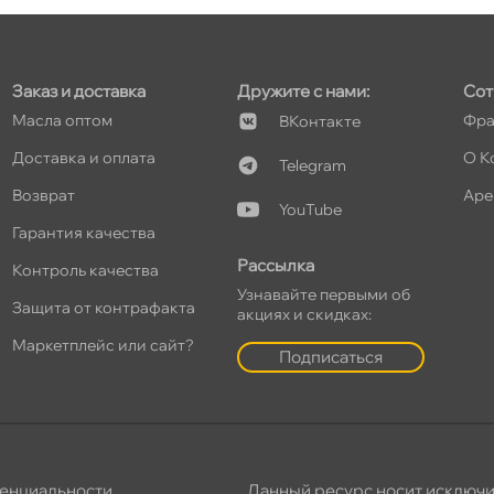
Заказ и доставка
Дружите с нами:
Сот
т
Масла оптом
Фра
Контакте
Доставка и оплата
О К
Telegram
озврат
Аре
YouTube
Гарантия качества
т
Рассылка
Контроль качества
Узнавайте первыми о
Защита от контрафакта
акциях и скидках:
Маркетплейс или сайт?
Подписаться
енциальности
,
Данный ресурс носит исключ