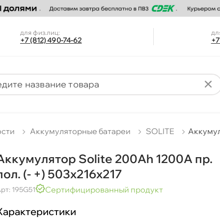
для физ.лиц:
дл
+7 (812) 490-74-62
+7
ости
Аккумуляторные батареи
SOLITE
Аккумуля
Аккумулятор Solite 200Ah 1200A пр.
пол. (- +) 503x216x217
Сертифицированный продукт
рт: 195G51
Характеристики