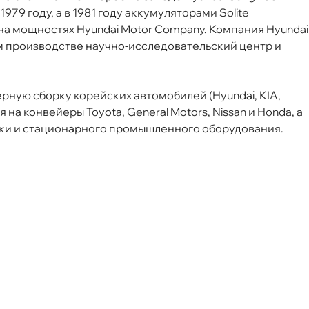
1979 году, а в 1981 году аккумуляторами Solite
а мощностях Hyundai Motor Company. Компания Hyundai
ём производстве научно-исследовательский центр и
Срочная за 2 ч – 399 ₽
а, 06.08 (при заказе от 2000₽)
рную сборку корейских автомобилей (Hyundai, KIA,
 на конвейеры Toyota, General Motors, Nissan и Honda, а
ня
ики и стационарного промышленного оборудования.
т
т