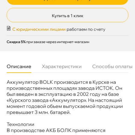
Купить в 1 клик
С юридическими лицами
работаем по счету
Скидка 5%
при заказе через интернет-магазин
Описание
Характеристики
Способы оплаты
Аккумулятор BOLK производится в Курске на
Бренд
BOLK
Артикул
B 100-3-R
производственных площадях завода ИСТОК. Он
Напряжение
12V
ыл введен в эксплуатацию в 2002 году на базе
Полярность
Обратная (плюс справа)
«Курского завода «Аккумулятор». На настоящий
Размер
353x175x190
момент годовой объем выпускаемой продукции
аккумулятора
превышает 3 млн. батарей.
Емкость А/ч
100
Ток холодной
850A
прокрутки
Технологии
производстве АКБ БОЛК применяются