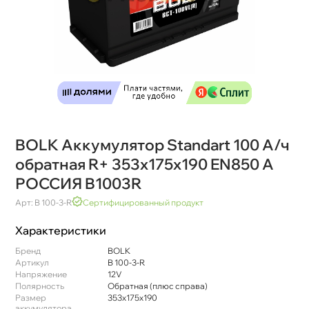
BOLK Аккумулятор Standart 100 А/ч
обратная R+ 353x175x190 EN850 А
РОССИЯ B1003R
Арт: B 100-3-R
Сертифицированный продукт
Характеристики
Бренд
BOLK
Артикул
B 100-3-R
Напряжение
12V
Полярность
Обратная (плюс справа)
Размер
353x175x190
аккумулятора