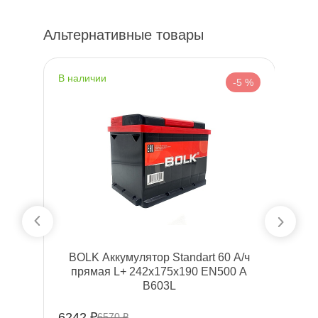
Альтернативные товары
наличии
н
%
-5 %
BOLK Аккумулятор Standart 60 А/ч
прямая L+ 242x175x190 EN500 А
B603L
6242 ₽
7
6570 ₽