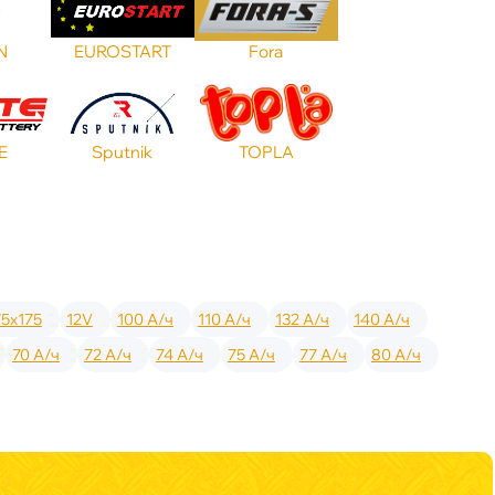
N
EUROSTART
Fora
E
Sputnik
TOPLA
75x175
12V
100 А/ч
110 А/ч
132 А/ч
140 А/ч
70 А/ч
72 А/ч
74 А/ч
75 А/ч
77 А/ч
80 А/ч