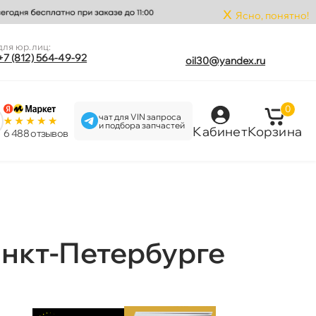
x
Ясно, понятно!
для юр.лиц:
+7 (812) 564-49-92
oil30@yandex.ru
0
чат для VIN запроса
и подбора запчастей
Кабинет
Корзина
6 488 отзыво
анкт-Петербурге