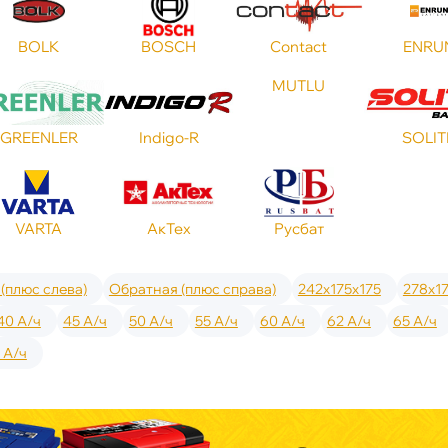
BOLK
BOSCH
Contact
ENRU
MUTLU
GREENLER
Indigo-R
SOLIT
VARTA
АкТех
Русбат
(плюс слева)
Обратная (плюс справа)
242x175x175
278x1
40 А/ч
45 А/ч
50 А/ч
55 А/ч
60 А/ч
62 А/ч
65 А/ч
 А/ч