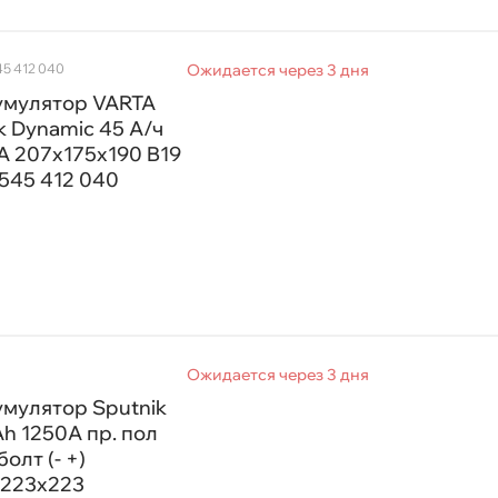
45 412 040
Ожидается через 3 дня
умулятор VARTA
k Dynamic 45 А/ч
A 207x175x190 B19
) 545 412 040
Ожидается через 3 дня
мулятор Sputnik
h 1250А пр. пол
болт (- +)
x223x223