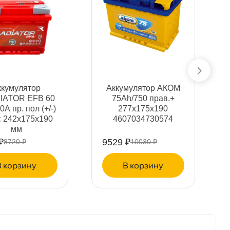
ккумулятор
Аккумулятор АКОМ
IATOR EFB 60
75Ah/750 прав.+
0А пр. пол (+/-)
277x175x190
с 242x175x190
4607034730574
мм
₽
9529 ₽
8720 ₽
10030 ₽
корзину
корзину