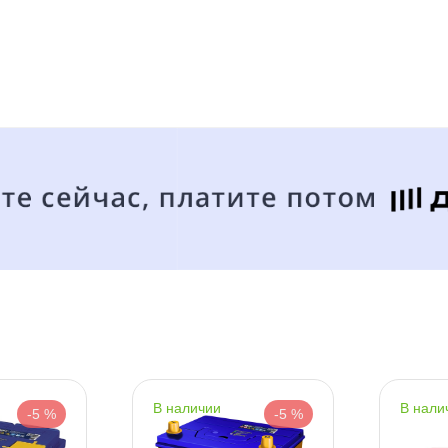
аличие в магазинах
Срочная за 2 ч – 399 ₽
я, 07.08 (при заказе от 2000₽)
ренд
ня
апряжение
наличии
нали
-5 %
-5 %