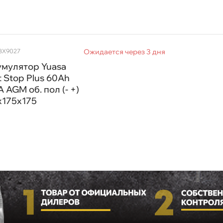
YBX9027
Ожидается через 3 дня
умулятор Yuasa
t Stop Plus 60Ah
 AGM об. пол (- +)
x175x175