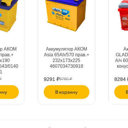
олярность
азмер аккумулятора
мкость А/ч
ор АКОМ
Аккумулятор АКОМ
А
прав.+
Asia 65Ah/570 прав.+
GLAD
x190
232x173x225
А/ч 60
ок холодной прокрутки
543/0140
4607034730918
кону
1
9291 ₽
8284 
₽
9780 ₽
ип клемм
ину
корзину