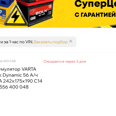
за 1 час по VIN.
Заказать подбор
56 400 048
Ожидается через 3 дня
умулятор VARTA
k Dynamic 56 А/ч
A 242x175x190 C14
) 556 400 048