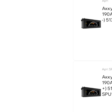
Арт:
7
880A
393x175x190
Акку
9
1500A
190A
394x175x190
6
-) 5
620A
413x175x220
210
960A
503x216x217
44
1400A
510x218x225
200
1550A
513x189x223
150
1650A
513x189x230
115
770A
513x220x224,5
59
820A
Арт: S
513x223x223
66
470A
Акку
514x175x210
73
190A
300A
514x218x210
+) 5
92
900A
SPU
514x218x217
78
430A
516x223x223
220
940A
518x275x242