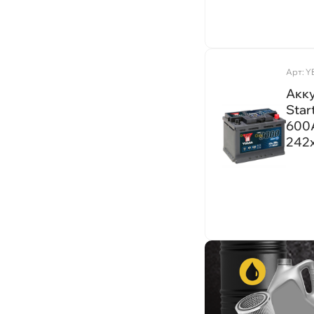
710A
518x276x242
370A
525x240x223
580A
Арт: 
410A
Акк
440A
Star
670A
600A
242
1080A
1100А
1320A
400А
520A
560A
590A
660А